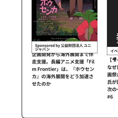
会社日立システ
Sponsored by 公益財団法人 ユニ
ジャパン
イベ
ンタメ業界
企画開発から海外展開まで伴
【
正化」。
走支援。長編アニメ支援「Fil
なぜ
アンス違
m Frontier」は、『ホウセン
画祭
システム
カ』の海外展開をどう加速さ
氏が
せたのか
次の一
#6