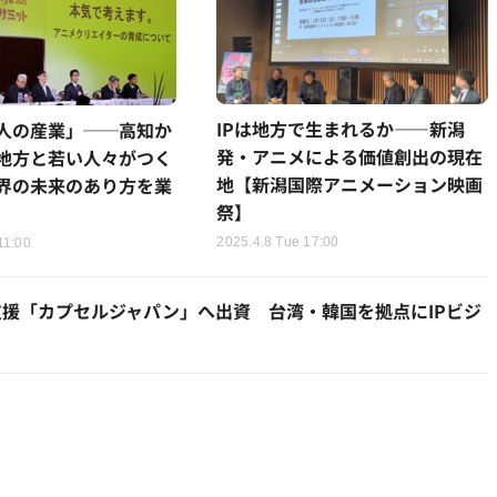
IPは地方で生まれるか――新潟
人の産業」──高知か
発・アニメによる価値創出の現在
地方と若い人々がつく
地【新潟国際アニメーション映画
界の未来のあり方を業
祭】
2025.4.8 Tue 17:00
11:00
開支援「カプセルジャパン」へ出資 台湾・韓国を拠点にIPビジ