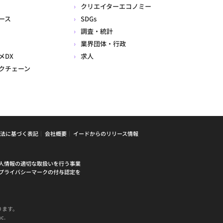
クリエイターエコノミー
ース
SDGs
調査・統計
業界団体・行政
メDX
求人
クチェーン
法に基づく表記
会社概要
イードからのリリース情報
人情報の適切な取扱いを行う事業
プライバシーマークの付与認定を
ります。
c.