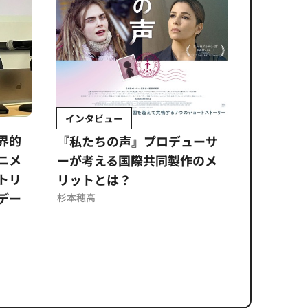
インタビュー
Sponso
ムズ
界的
『私たちの声』プロデューサ
公​​取委
ニメ
ーが考える国際共同製作のメ
に問われ
トリ
リットとは？
意図せぬ
デー
反を未然
杉本穂高
ズのソリ