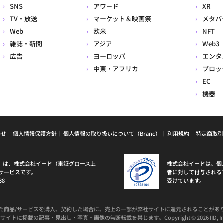
SNS
アワード
XR
TV・放送
マーケット＆映画祭
メタバ
Web
欧米
NFT
雑誌・新聞
アジア
Web3
広告
ヨーロッパ
エンタ
中東・アフリカ
ブロッ
EC
機器
わせ
個人情報保護方針
個人情報の取り扱いについて（Branc）
利用規約
特定商取引
ラン）は、株式会社イード（東証グロース上
株式会社イードは、個
サービスです。
者に対して付与される
38
受けています。
た商品/サービスを購入、契約した場合に、売上の一部が弊社サイトに還元されることがあ
サイトに掲載の記事・見出し・写真・画像の無断転載を禁じます。Copyright © 2026 IID, In