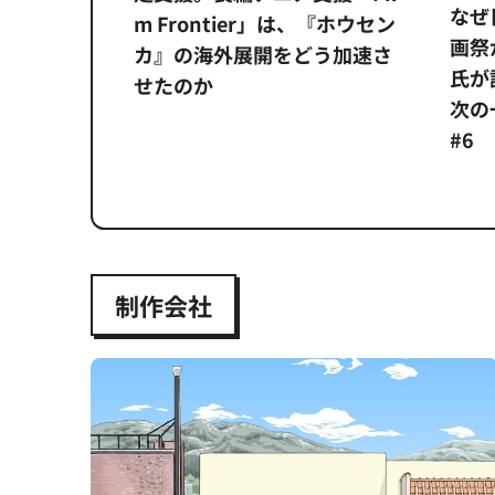
なぜ
アンス違
m Frontier」は、『ホウセン
画祭
システム
カ』の海外展開をどう加速さ
氏が
せたのか
次の一
#6
制作会社