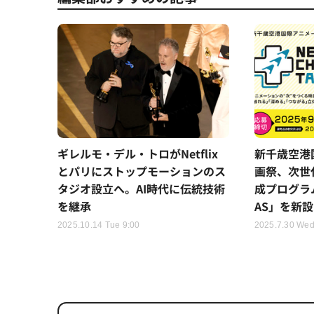
ギレルモ・デル・トロがNetflix
新千歳空港
とパリにストップモーションのス
画祭、次世
タジオ設立へ。AI時代に伝統技術
成プログラム「
を継承
AS」を新設
2025.10.14 Tue 9:00
2025.7.30 Wed