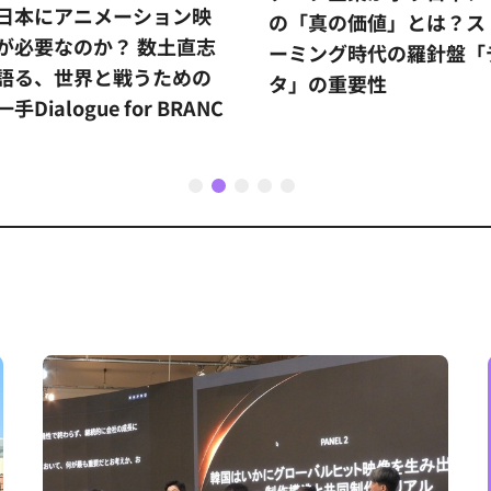
日本にアニメーション映
の「真の価値」とは？ス
が必要なのか？ 数土直志
ーミング時代の羅針盤「
語る、世界と戦うための
タ」の重要性
手Dialogue for BRANC
1
2
3
4
5