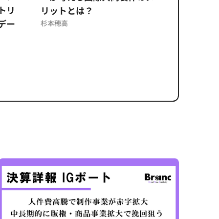
トリ
リットとは？
意図せぬ
デー
反を未然
杉本穂高
ズのソリ