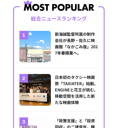
総合ニュースランキング
新海誠監督所属の制作
会社が長野・佐久に映
画館「なかごみ座」202
7年春開業へ。
日本初のタクシー映画
祭「TAXIATER」始動。
ENGINEと花王が挑む、
移動空間を活用した新
たな映画体験
「政策支援」と「投資
回収」の二律背反。韓