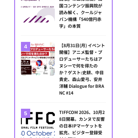
国コンテンツ振興院が
読み解く、クールジャ
パン機構「540億円赤
字」の本質
【8月31日(月) イベント
開催】アニメ監督・プ
左から、及川雅昭チーフプロデューサー、八代健志監督、廣木綾子監督
ロデューサーたちはア
ヌシーで何を得たの
か？ゲスト:史耕、中目
貴史、森山愛弓、安井
洋輔 Dialogue for BRA
NC #14
TIFFCOM 2026、10月2
8日開幕。カンヌで反響
の日本IPマーケットを
拡充、ビジター登録受