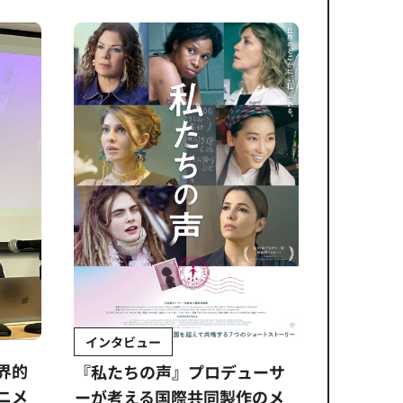
インタビュー
Sponso
ムズ
界的
『私たちの声』プロデューサ
公​​取委
ニメ
ーが考える国際共同製作のメ
に問われ