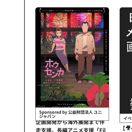
会社日立システ
Sponsored by 公益財団法人 ユニ
ジャパン
イベ
ンタメ業界
企画開発から海外展開まで伴
【
正化」。
走支援。長編アニメ支援「Fil