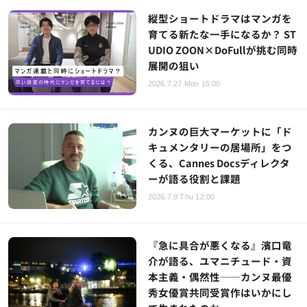
縦型ショートドラマはマンガを
育てる新たな一手になるか？ ST
UDIO ZOON×DoFullが挑む同時
展開の狙い
2026.7.27 Mon 15:00
カンヌの巨大マーケットに「ド
キュメンタリーの居場所」をつ
くる、Cannes Docsディレクタ
ーが語る役割と課題
2026.7.9 Thu 12:00
『急に具合が悪くなる』濱口竜
介が語る、ユマニチュード・資
本主義・偶然性──カンヌ最優
秀女優賞共同受賞作はいかにし