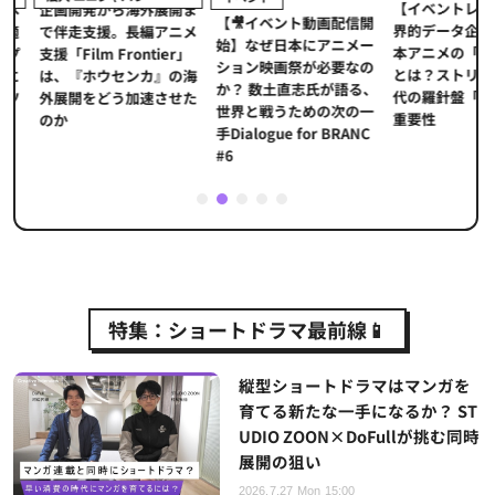
【イベントレポ
メ
企画開発から海外展開ま
【🎥イベント動画配信開
界的データ企業
適
で伴走支援。長編アニメ
始】なぜ日本にアニメー
本アニメの「真
プ
支援「Film Frontier」
ション映画祭が必要なの
とは？ストリー
に
は、『ホウセンカ』の海
か？ 数土直志氏が語る、
代の羅針盤「デ
ソ
外展開をどう加速させた
世界と戦うための次の一
重要性
のか
手Dialogue for BRANC
#6
1
2
3
4
5
特集：ショートドラマ最前線📱
縦型ショートドラマはマンガを
育てる新たな一手になるか？ ST
UDIO ZOON×DoFullが挑む同時
展開の狙い
2026.7.27 Mon 15:00