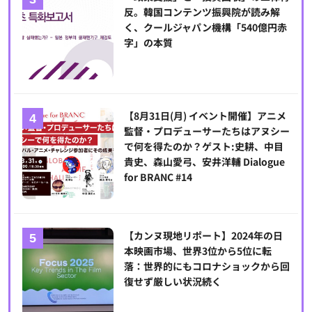
反。韓国コンテンツ振興院が読み解
く、クールジャパン機構「540億円赤
字」の本質
【8月31日(月) イベント開催】アニメ
監督・プロデューサーたちはアヌシー
で何を得たのか？ゲスト:史耕、中目
貴史、森山愛弓、安井洋輔 Dialogue
for BRANC #14
【カンヌ現地リポート】2024年の日
本映画市場、世界3位から5位に転
落：世界的にもコロナショックから回
復せず厳しい状況続く