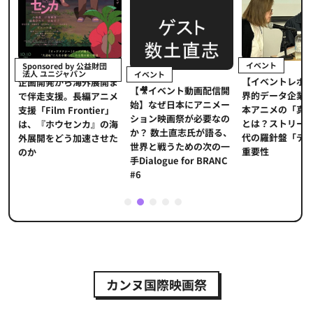
イベント
Sponsored by 公益財団
法人 ユニジャパン
イベント
【イベントレポ
メ
企画開発から海外展開ま
【🎥イベント動画配信開
界的データ企業
適
で伴走支援。長編アニメ
始】なぜ日本にアニメー
本アニメの「真
プ
支援「Film Frontier」
ション映画祭が必要なの
とは？ストリー
に
は、『ホウセンカ』の海
か？ 数土直志氏が語る、
代の羅針盤「デ
ソ
外展開をどう加速させた
世界と戦うための次の一
重要性
のか
手Dialogue for BRANC
#6
1
2
3
4
5
カンヌ国際映画祭