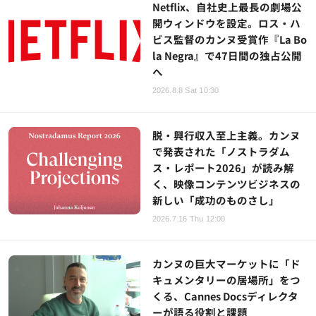
Netflix、自社史上最長の劇場公
開ウィンドウを設定。ロス・ハ
ビス監督のカンヌ受賞作『La Bo
la Negra』で47日間の独占公開
へ
2026.8.8 Sat 10:30
脱・興行収入至上主義。カンヌ
で発表された「ノストラダム
ス・レポート2026」が読み解
く、映像コンテンツビジネスの
新しい「成功のものさし」
2026.7.16 Thu 12:00
カンヌの巨大マーケットに「ド
キュメンタリーの居場所」をつ
くる、Cannes Docsディレクタ
ーが語る役割と課題