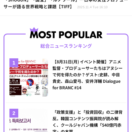
サーが語る世界戦略と課題【TIFF】
2025.11.4 Tue 16:10
総合ニュースランキング
【8月31日(月) イベント開催】アニメ
監督・プロデューサーたちはアヌシー
で何を得たのか？ゲスト:史耕、中目
貴史、森山愛弓、安井洋輔 Dialogue
for BRANC #14
「政策支援」と「投資回収」の二律背
反。韓国コンテンツ振興院が読み解
く、クールジャパン機構「540億円赤
字」の本質