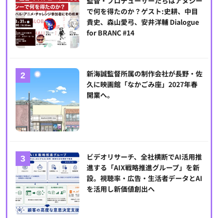
監督・プロデューサーたちはアヌシー
で何を得たのか？ゲスト:史耕、中目
貴史、森山愛弓、安井洋輔 Dialogue
for BRANC #14
新海誠監督所属の制作会社が長野・佐
久に映画館「なかごみ座」2027年春
開業へ。
ビデオリサーチ、全社横断でAI活用推
進する「AIX戦略推進グループ」を新
設。視聴率・広告・生活者データとAI
を活用し新価値創出へ