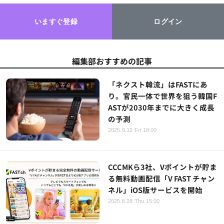
いますぐ登録
ログイン
編集部おすすめの記事
「ネクスト韓流」はFASTにあ
り。官民一体で世界を狙う韓国F
ASTが2030年までに大きく成長
の予測
2025.9.12 Fri 18:00
CCCMKら3社、Vポイントが貯ま
る無料動画配信「V FAST チャン
ネル」iOS版サービスを開始
2025.8.28 Thu 15:00