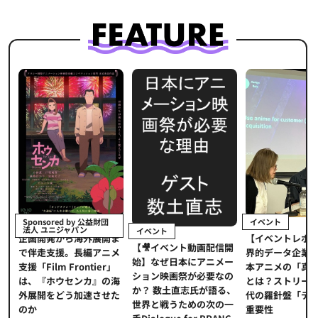
イベント
Sponsored by 公益財団
法人 ユニジャパン
イベント
【イベントレポ
メ
企画開発から海外展開ま
【🎥イベント動画配信開
界的データ企業
適
で伴走支援。長編アニメ
始】なぜ日本にアニメー
本アニメの「真
プ
支援「Film Frontier」
ション映画祭が必要なの
とは？ストリー
に
は、『ホウセンカ』の海
か？ 数土直志氏が語る、
代の羅針盤「デ
ソ
外展開をどう加速させた
世界と戦うための次の一
重要性
のか