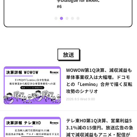
手Dialogue for BRANC
#6
1
2
3
4
5
放送
WOWOW第1Q決算、減収減益も
単体事業収入は大幅増。ドコモ
との「Lemino」合弁で描く反転
攻勢のシナリオ
2026.8.5 Wed 9:00
テレ東HD第1Q決算、営業利益5
3.1%減の15億円。放送広告の急
減で減収減益もアニメ・配信が