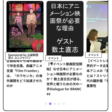
イベント
Sponsored by 公益財団
法人 ユニジャパン
イベント
【イベントレポ
メ
企画開発から海外展開ま
【🎥イベント動画配信開
界的データ企業
適
で伴走支援。長編アニメ
始】なぜ日本にアニメー
本アニメの「真
プ
支援「Film Frontier」
ション映画祭が必要なの
とは？ストリー
に
は、『ホウセンカ』の海
か？ 数土直志氏が語る、
代の羅針盤「デ
ソ
外展開をどう加速させた
世界と戦うための次の一
重要性
のか
手Dialogue for BRANC
#6
1
2
3
4
5