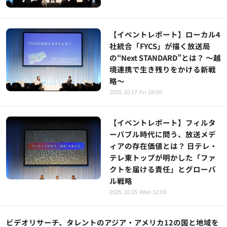
【イベントレポート】ローカル4
社統合「FYCS」が描く放送局
の“Next STANDARD”とは？ ～越
境連携で生き残りをかける新戦
略～
2025.10.17 Fri 18:00
【イベントレポート】フィルタ
ーバブル時代に問う、放送メデ
ィアの存在価値とは？ 日テレ・
テレ東トップが明かした「ファ
クトを届ける責任」とグローバ
ル戦略
2025.10.15 Wed 12:00
ビデオリサーチ、タレントのアジア・アメリカ12の国と地域を