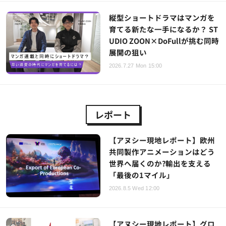
縦型ショートドラマはマンガを
育てる新たな一手になるか？ ST
UDIO ZOON×DoFullが挑む同時
展開の狙い
2026.7.27 Mon 15:00
レポート
【アヌシー現地レポート】欧州
共同製作アニメーションはどう
世界へ届くのか?輸出を支える
「最後の1マイル」
2026.8.5 Wed 12:00
【アヌシー現地レポート】グロ