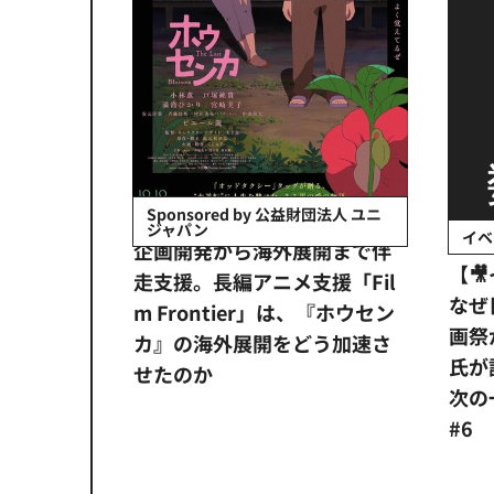
会社日立システ
Sponsored by 公益財団法人 ユニ
ジャパン
イベ
ンタメ業界
企画開発から海外展開まで伴
【
正化」。
走支援。長編アニメ支援「Fil
なぜ
アンス違
m Frontier」は、『ホウセン
画祭
システム
カ』の海外展開をどう加速さ
氏が
せたのか
次の一
#6