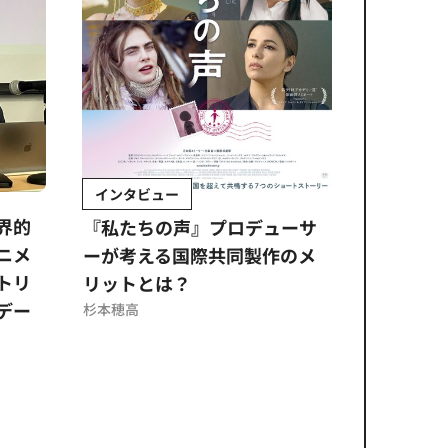
インタビュー
Sponso
ムズ
界的
『私たちの声』プロデューサ
公​​取委
ニメ
ーが考える国際共同製作のメ
に問われ
トリ
リットとは？
意図せぬ
デー
反を未然
杉本穂高
ズのソリ