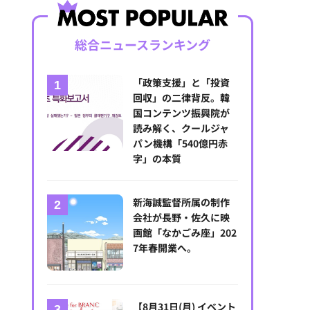
総合ニュースランキング
「政策支援」と「投資
回収」の二律背反。韓
国コンテンツ振興院が
読み解く、クールジャ
パン機構「540億円赤
字」の本質
新海誠監督所属の制作
会社が長野・佐久に映
画館「なかごみ座」202
7年春開業へ。
【8月31日(月) イベント