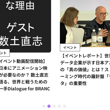
イベント
ント
【イベントレポート】世
イベント動画配信開始】
データ企業が示す日本ア
日本にアニメーション映
の「真の価値」とは？ス
が必要なのか？ 数土直志
ーミング時代の羅針盤「
語る、世界と戦うための
タ」の重要性
手Dialogue for BRANC
1
2
3
4
5