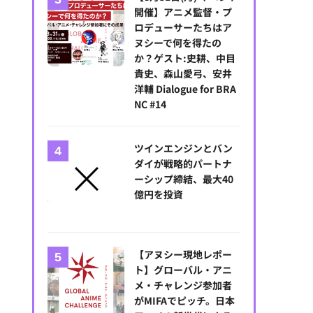
開催】アニメ監督・プ
ロデューサーたちはア
ヌシーで何を得たの
か？ゲスト:史耕、中目
貴史、森山愛弓、安井
洋輔 Dialogue for BRA
NC #14
ツインエンジンとバン
ダイが戦略的パートナ
ーシップ締結、最大40
億円を投資
【アヌシー現地レポー
ト】グローバル・アニ
メ・チャレンジ参加者
がMIFAでピッチ。日本