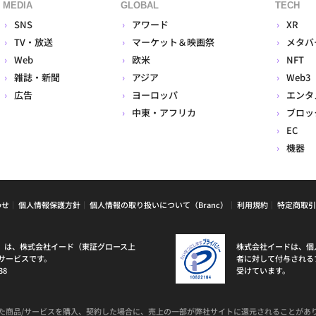
MEDIA
GLOBAL
TECH
SNS
アワード
XR
TV・放送
マーケット＆映画祭
メタバ
Web
欧米
NFT
雑誌・新聞
アジア
Web3
広告
ヨーロッパ
エンタ
中東・アフリカ
ブロッ
EC
機器
わせ
個人情報保護方針
個人情報の取り扱いについて（Branc）
利用規約
特定商取引
ラン）は、株式会社イード（東証グロース上
株式会社イードは、個
サービスです。
者に対して付与される
38
受けています。
た商品/サービスを購入、契約した場合に、売上の一部が弊社サイトに還元されることがあ