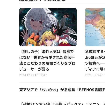
【推しの子】海外人気は“偶然で
急成長する
はない” 世界から愛された宣伝手
JioStar
法とこだわりの映像づくりをプロ
ツ投資へ―
デューサーが語る
ディア市場
2024.12.27 Fri 12:47
2025.5.7 Wed 
東アジアで「ちいかわ」が急成長「BEENOS 越境E
「越境EC×2024年上半期トピックス」：アニメ