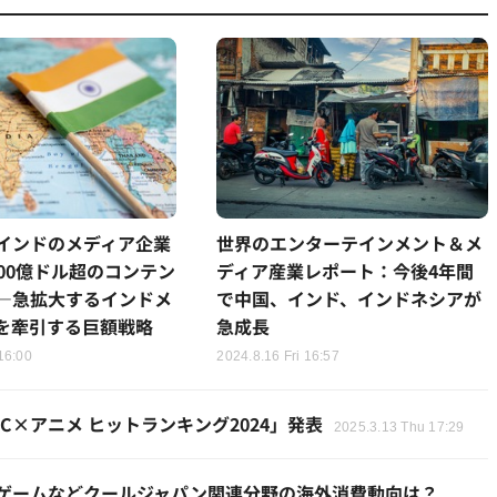
インドのメディア企業
世界のエンターテインメント＆メ
が100億ドル超のコンテン
ディア産業レポート：今後4年間
―急拡大するインドメ
で中国、インド、インドネシアが
を牽引する巨額戦略
急成長
16:00
2024.8.16 Fri 16:57
C×アニメ ヒットランキング2024」発表
2025.3.13 Thu 17:29
、ゲームなどクールジャパン関連分野の海外消費動向は？