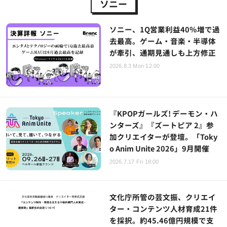
ソニー
ソニー、1Q営業利益40％増で過
去最高。ゲーム・音楽・半導体
が牽引、通期見通しも上方修正
2026.8.3 Mon 12:00
『KPOPガールズ! デーモン・ハ
ンターズ』『ズートピア 2』参
加クリエイターが登壇。「Toky
o Anim Unite 2026」9月開催
2026.7.17 Fri 18:00
文化庁所管の芸文振、クリエイ
ター・コンテンツ人材育成21件
を採択。約45.46億円規模で支