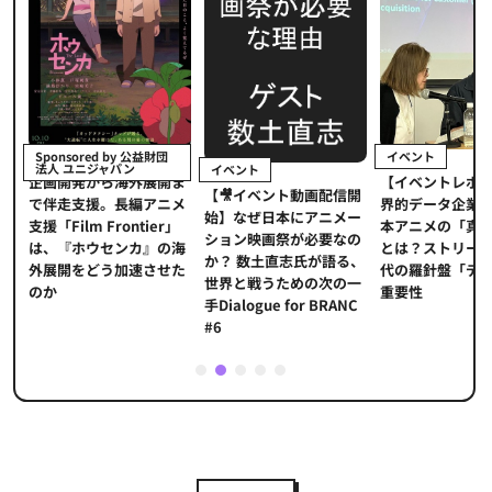
イベント
Sponsored by 公益財団
法人 ユニジャパン
イベント
【イベントレポ
メ
企画開発から海外展開ま
【🎥イベント動画配信開
界的データ企業
適
で伴走支援。長編アニメ
始】なぜ日本にアニメー
本アニメの「真
プ
支援「Film Frontier」
ション映画祭が必要なの
とは？ストリー
に
は、『ホウセンカ』の海
か？ 数土直志氏が語る、
代の羅針盤「デ
ソ
外展開をどう加速させた
世界と戦うための次の一
重要性
のか
手Dialogue for BRANC
#6
1
2
3
4
5