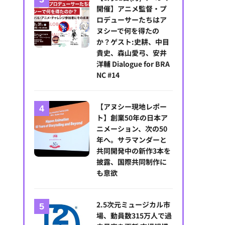
開催】アニメ監督・プ
ロデューサーたちはア
ヌシーで何を得たの
か？ゲスト:史耕、中目
貴史、森山愛弓、安井
洋輔 Dialogue for BRA
NC #14
フィン・ウルフハード、ガタン・マタラッツォ
【アヌシー現地レポー
ト】創業50年の日本ア
ニメーション、次の50
年へ。サラマンダーと
共同開発中の新作3本を
披露、国際共同制作に
も意欲
2.5次元ミュージカル市
場、動員数315万人で過