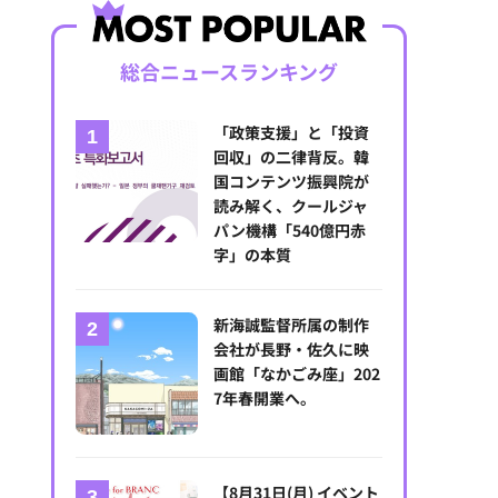
総合ニュースランキング
「政策支援」と「投資
回収」の二律背反。韓
国コンテンツ振興院が
読み解く、クールジャ
パン機構「540億円赤
字」の本質
新海誠監督所属の制作
会社が長野・佐久に映
画館「なかごみ座」202
7年春開業へ。
【8月31日(月) イベント