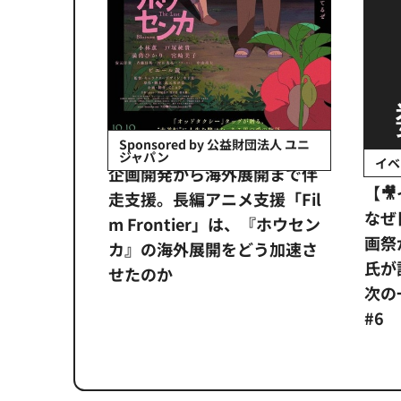
会社日立システ
Sponsored by 公益財団法人 ユニ
ジャパン
イベ
ンタメ業界
企画開発から海外展開まで伴
【
正化」。
走支援。長編アニメ支援「Fil
なぜ
アンス違
m Frontier」は、『ホウセン
画祭
システム
カ』の海外展開をどう加速さ
氏が
せたのか
次の一
#6