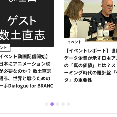
イベント
ント
【イベントレポート】世
イベント動画配信開始】
データ企業が示す日本ア
日本にアニメーション映
の「真の価値」とは？ス
が必要なのか？ 数土直志
ーミング時代の羅針盤「
語る、世界と戦うための
タ」の重要性
手Dialogue for BRANC
1
2
3
4
5