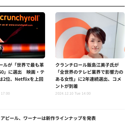
ールが「世界で最も革
クランチロール飯島江美子氏が
50」に選出 映画・テ
「全世界のテレビ業界で影響力の
2位、Netflixを上回
ある女性」に2年連続選出、コメ
ントが到着
 17:00
2024.12.10 Tue 14:00
をアピール、ワーナーは新作ラインナップを発表