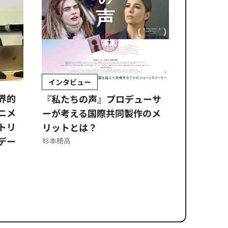
インタビュー
Sponso
ムズ
界的
『私たちの声』プロデューサ
公​​取委
ニメ
ーが考える国際共同製作のメ
に問われ
トリ
リットとは？
意図せぬ
デー
反を未然
杉本穂高
ズのソリ