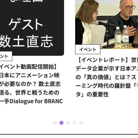
イベント
ント
【イベントレポート】世
イベント動画配信開始】
データ企業が示す日本ア
日本にアニメーション映
の「真の価値」とは？ス
が必要なのか？ 数土直志
ーミング時代の羅針盤「
語る、世界と戦うための
タ」の重要性
手Dialogue for BRANC
1
2
3
4
5