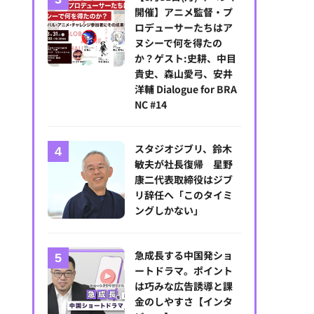
開催】アニメ監督・プ
ロデューサーたちはア
ヌシーで何を得たの
か？ゲスト:史耕、中目
貴史、森山愛弓、安井
洋輔 Dialogue for BRA
NC #14
igguk
スタジオジブリ、鈴木
敏夫が社長復帰 星野
康二代表取締役はジブ
リ辞任へ「このタイミ
ングしかない」
急成長する中国発ショ
ートドラマ。ポイント
は巧みな広告誘導と課
金のしやすさ【インタ