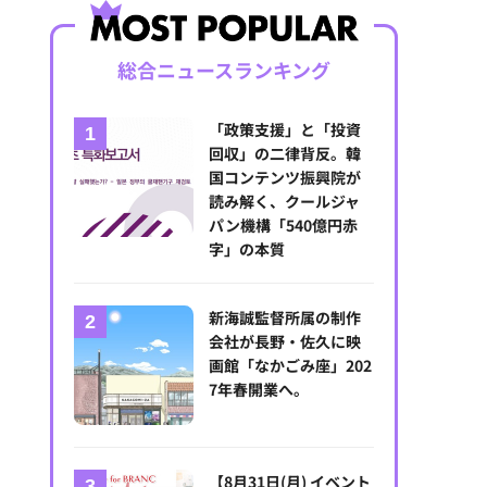
総合ニュースランキング
「政策支援」と「投資
回収」の二律背反。韓
国コンテンツ振興院が
読み解く、クールジャ
パン機構「540億円赤
字」の本質
新海誠監督所属の制作
会社が長野・佐久に映
画館「なかごみ座」202
7年春開業へ。
【8月31日(月) イベント