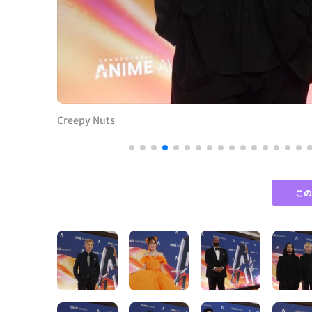
Creepy Nuts
こ