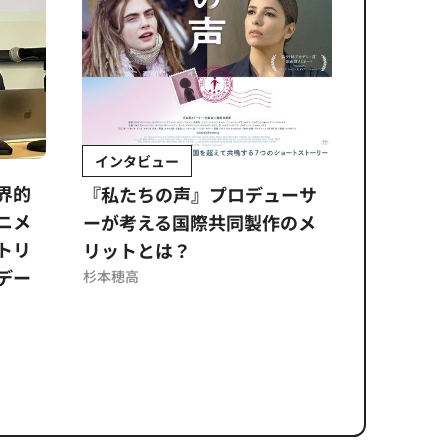
インタビュー
Sponso
ムズ
界的
『私たちの声』プロデューサ
公​​取委
ニメ
ーが考える国際共同製作のメ
に問われ
トリ
リットとは？
意図せぬ
デー
反を未然
杉本穂高
ズのソリ