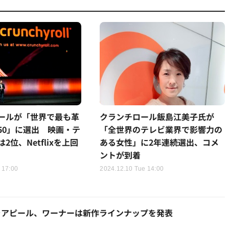
ールが「世界で最も革
クランチロール飯島江美子氏が
50」に選出 映画・テ
「全世界のテレビ業界で影響力の
2位、Netflixを上回
ある女性」に2年連続選出、コメ
ントが到着
 17:00
2024.12.10 Tue 14:00
をアピール、ワーナーは新作ラインナップを発表