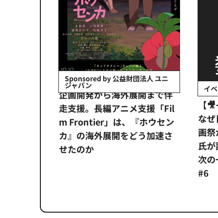
会社日立システ
Sponsored by 公益財団法人 ユニ
ジャパン
イベ
ンタメ業界
企画開発から海外展開まで伴
【
正化」。
走支援。長編アニメ支援「Fil
なぜ
アンス違
m Frontier」は、『ホウセン
画祭
システム
カ』の海外展開をどう加速さ
氏が
せたのか
次の一
#6