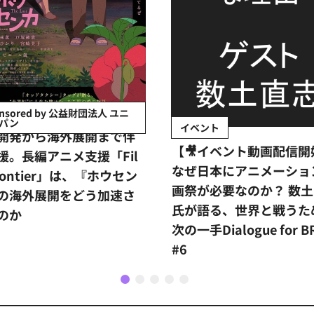
onsored by 公益財団法人 ユニ
パン
イベント
開発から海外展開まで伴
【🎥イベント動画配信開
援。長編アニメ支援「Fil
なぜ日本にアニメーショ
rontier」は、『ホウセン
画祭が必要なのか？ 数
の海外展開をどう加速さ
氏が語る、世界と戦うた
のか
次の一手Dialogue for B
#6
1
2
3
4
5