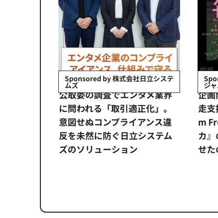
Sponsored by 株式会社日立システ
Sp
ムズ
ジャ
デューサ
公​​取委の調査でエンタメ業界
企画
製作のメ
に問われる「取引適正化」。
走支
意図せぬコンプライアンス違
m F
反を未然に防ぐ日立システム
カ』
ズのソリューション​
せた