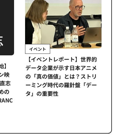
イベント
インタビ
【イベントレポート】世界的
『私たち
始】
データ企業が示す日本アニメ
ーが考え
ン映
の「真の価値」とは？ストリ
リットと
土直志
ーミング時代の羅針盤「デー
杉本穂高
めの
タ」の重要性
RANC