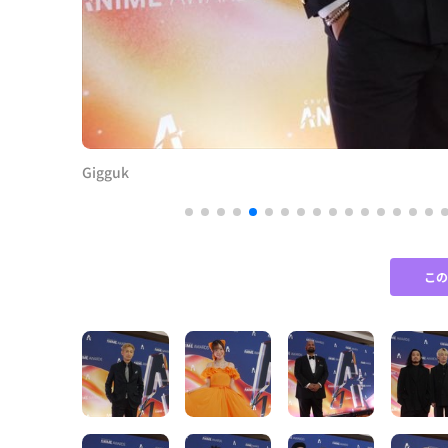
Gigguk
こ