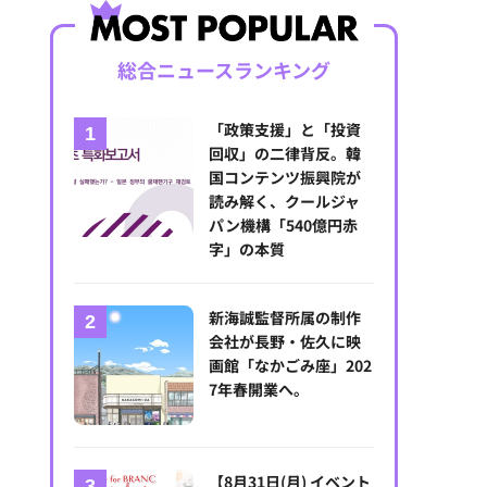
総合ニュースランキング
「政策支援」と「投資
回収」の二律背反。韓
国コンテンツ振興院が
読み解く、クールジャ
パン機構「540億円赤
字」の本質
新海誠監督所属の制作
会社が長野・佐久に映
画館「なかごみ座」202
7年春開業へ。
【8月31日(月) イベント