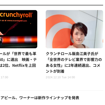
ールが「世界で最も革
クランチロール飯島江美子氏が
50」に選出 映画・テ
「全世界のテレビ業界で影響力の
2位、Netflixを上回
ある女性」に2年連続選出、コメ
ントが到着
 17:00
2024.12.10 Tue 14:00
をアピール、ワーナーは新作ラインナップを発表