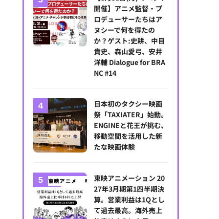
開催】アニメ監督・プ
ロデューサーたちはア
ヌシーで何を得たの
か？ゲスト:史耕、中目
貴史、森山愛弓、安井
洋輔 Dialogue for BRA
NC #14
ザック・ペン
日本初のタクシー映画
祭「TAXIATER」始動。
ENGINEと花王が挑む、
移動空間を活用した新
たな映画体験
東映アニメーション 20
27年3月期第1四半期決
算。営業利益は1Qとし
て過去最高。海外売上