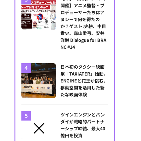
開催】アニメ監督・プ
ロデューサーたちはア
ヌシーで何を得たの
か？ゲスト:史耕、中目
貴史、森山愛弓、安井
洋輔 Dialogue for BRA
NC #14
日本初のタクシー映画
祭「TAXIATER」始動。
ENGINEと花王が挑む、
クランチロール・アニメアワード2025受賞結果一覧：アニメ・オブ・
移動空間を活用した新
たな映画体験
ツインエンジンとバン
ダイが戦略的パートナ
ーシップ締結、最大40
億円を投資