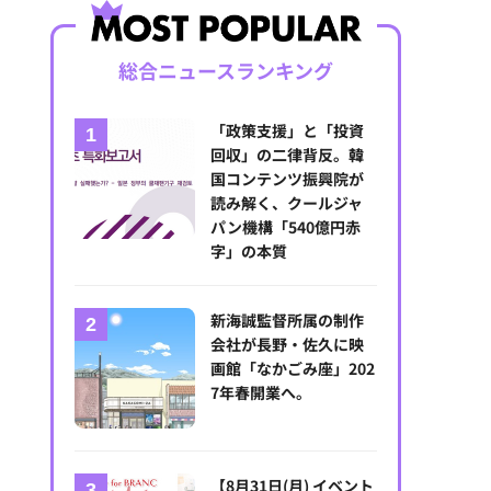
総合ニュースランキング
「政策支援」と「投資
回収」の二律背反。韓
国コンテンツ振興院が
読み解く、クールジャ
パン機構「540億円赤
字」の本質
新海誠監督所属の制作
会社が長野・佐久に映
画館「なかごみ座」202
7年春開業へ。
【8月31日(月) イベント