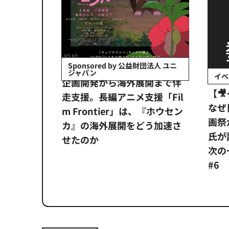
会社日立システ
Sponsored by 公益財団法人 ユニ
ジャパン
イベ
ンタメ業界
企画開発から海外展開まで伴
【
正化」。
走支援。長編アニメ支援「Fil
なぜ
アンス違
m Frontier」は、『ホウセン
画祭
システム
カ』の海外展開をどう加速さ
氏が
せたのか
次の一
#6