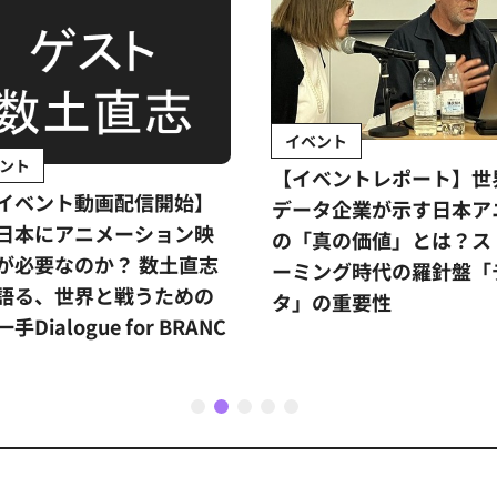
イベント
ント
【イベントレポート】世
イベント動画配信開始】
データ企業が示す日本ア
日本にアニメーション映
の「真の価値」とは？ス
が必要なのか？ 数土直志
ーミング時代の羅針盤「
語る、世界と戦うための
タ」の重要性
手Dialogue for BRANC
1
2
3
4
5