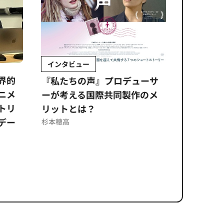
インタビュー
Sponso
ムズ
界的
『私たちの声』プロデューサ
公​​取委
ニメ
ーが考える国際共同製作のメ
に問われ
トリ
リットとは？
意図せぬ
デー
反を未然
杉本穂高
ズのソリ