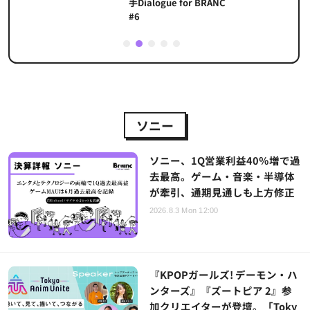
手Dialogue for BRANC
#6
1
2
3
4
5
ソニー
ソニー、1Q営業利益40％増で過
去最高。ゲーム・音楽・半導体
が牽引、通期見通しも上方修正
2026.8.3 Mon 12:00
『KPOPガールズ! デーモン・ハ
ンターズ』『ズートピア 2』参
加クリエイターが登壇。「Toky