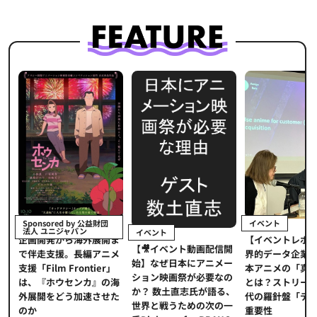
イベント
Sponsored by 公益財団
法人 ユニジャパン
イベント
【イベントレポ
メ
企画開発から海外展開ま
【🎥イベント動画配信開
界的データ企業
適
で伴走支援。長編アニメ
始】なぜ日本にアニメー
本アニメの「真
プ
支援「Film Frontier」
ション映画祭が必要なの
とは？ストリー
に
は、『ホウセンカ』の海
か？ 数土直志氏が語る、
代の羅針盤「デ
ソ
外展開をどう加速させた
世界と戦うための次の一
重要性
のか