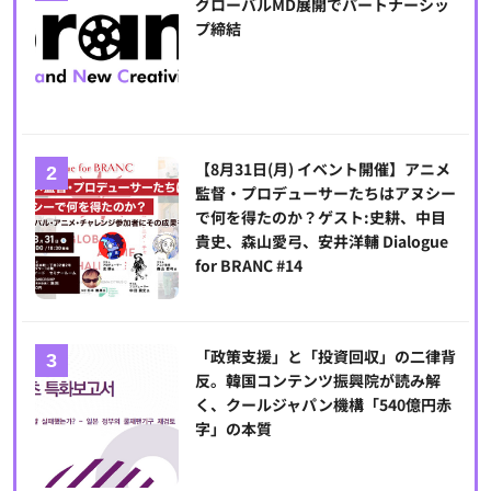
グローバルMD展開でパートナーシッ
プ締結
【8月31日(月) イベント開催】アニメ
監督・プロデューサーたちはアヌシー
で何を得たのか？ゲスト:史耕、中目
貴史、森山愛弓、安井洋輔 Dialogue
for BRANC #14
「政策支援」と「投資回収」の二律背
反。韓国コンテンツ振興院が読み解
く、クールジャパン機構「540億円赤
字」の本質