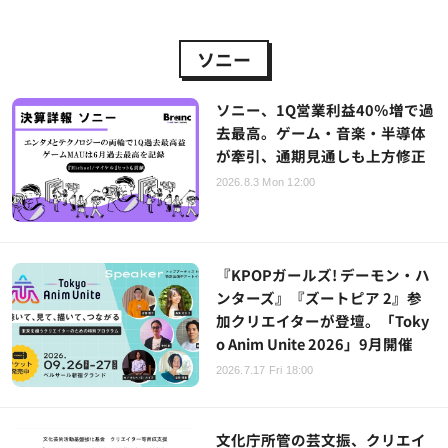
ソニー
ソニー、1Q営業利益40％増で過
去最高。ゲーム・音楽・半導体
が牽引、通期見通しも上方修正
2026.8.3 Mon 12:00
『KPOPガールズ! デーモン・ハ
ンターズ』『ズートピア 2』参
加クリエイターが登壇。「Toky
o Anim Unite 2026」9月開催
2026.7.17 Fri 18:00
文化庁所管の芸文振、クリエイ