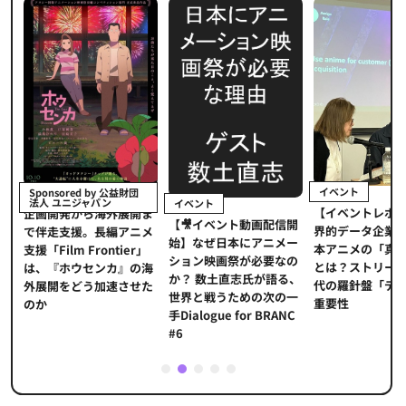
イベント
Sponsored by 公益財団
法人 ユニジャパン
イベント
【イベントレポ
メ
企画開発から海外展開ま
【🎥イベント動画配信開
界的データ企業
適
で伴走支援。長編アニメ
始】なぜ日本にアニメー
本アニメの「真
プ
支援「Film Frontier」
ション映画祭が必要なの
とは？ストリー
に
は、『ホウセンカ』の海
か？ 数土直志氏が語る、
代の羅針盤「デ
ソ
外展開をどう加速させた
世界と戦うための次の一
重要性
のか
手Dialogue for BRANC
#6
1
2
3
4
5