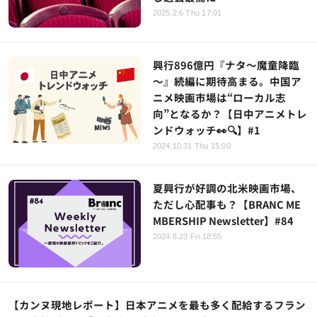
2025.2.6 Thu 17:01
興行896億円『ナタ～魔童降臨
～』続編に期待高まる。中国ア
ニメ映画市場は“ローカル志
向”となるか？【日中アニメトレ
ンドウォッチ👀🔍】#1
2024.10.31 Thu 15:00
夏興行が好調の北米映画市場、
ただし心配事も？【BRANC ME
MBERSHIP Newsletter】#84
2024.8.23 Fri 18:55
【カンヌ現地レポート】日本アニメを最も多く配給するフラン