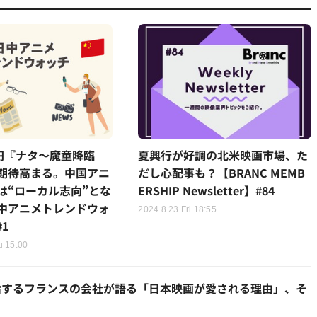
億円『ナタ～魔童降臨
夏興行が好調の北米映画市場、た
期待高まる。中国アニ
だし心配事も？【BRANC MEMB
は“ローカル志向”とな
ERSHIP Newsletter】#84
中アニメトレンドウォ
2024.8.23 Fri 18:55
#1
u 15:00
給するフランスの会社が語る「日本映画が愛される理由」、そ