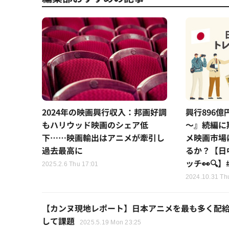
2024年の映画興行収入：邦画好調
興行896
もハリウッド映画のシェア低
～』続編に
下……映画輸出はアニメが牽引し
メ映画市場
過去最高に
るか？【日
ッチ👀🔍】
2025.2.6 Thu 17:01
2024.10.31 Th
【カンヌ現地レポート】日本アニメを最も多く配
して課題
2025.5.19 Mon 23:25