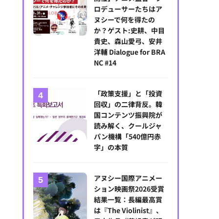
ロデューサーたちはア
ヌシーで何を得たの
か？ゲスト:史耕、中目
貴史、森山愛弓、安井
洋輔 Dialogue for BRA
NC #14
「政策支援」と「投資
回収」の二律背反。韓
国コンテンツ振興院が
読み解く、クールジャ
パン機構「540億円赤
字」の本質
アヌシー国際アニメー
ション映画祭2026受賞
結果一覧：長編最高賞
は『The Violinist』、