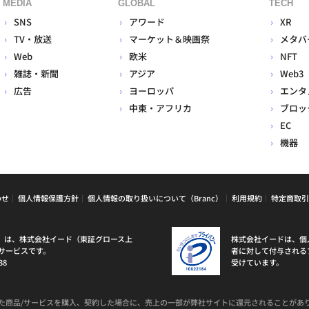
MEDIA
GLOBAL
TECH
SNS
アワード
XR
TV・放送
マーケット＆映画祭
メタバ
Web
欧米
NFT
雑誌・新聞
アジア
Web3
広告
ヨーロッパ
エンタ
中東・アフリカ
ブロッ
EC
機器
わせ
個人情報保護方針
個人情報の取り扱いについて（Branc）
利用規約
特定商取引
ラン）は、株式会社イード（東証グロース上
株式会社イードは、個
サービスです。
者に対して付与される
38
受けています。
た商品/サービスを購入、契約した場合に、売上の一部が弊社サイトに還元されることがあ