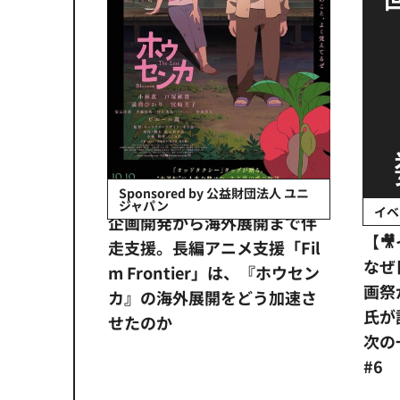
会社日立システ
Sponsored by 公益財団法人 ユニ
ジャパン
イベ
ンタメ業界
企画開発から海外展開まで伴
【
正化」。
走支援。長編アニメ支援「Fil
なぜ
アンス違
m Frontier」は、『ホウセン
画祭
システム
カ』の海外展開をどう加速さ
氏が
せたのか
次の一
#6