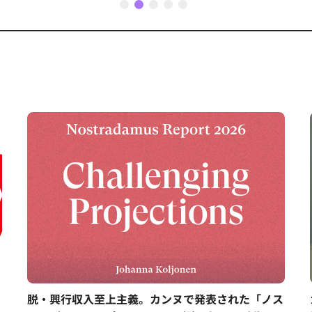
1
2
3
4
5
脱・興行収入至上主義。カンヌで発表された「ノス