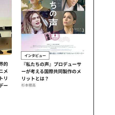
インタビュー
Sponso
ムズ
界的
『私たちの声』プロデューサ
公​​取委
ニメ
ーが考える国際共同製作のメ
に問われ
トリ
リットとは？
意図せぬ
デー
反を未然
杉本穂高
ズのソリ