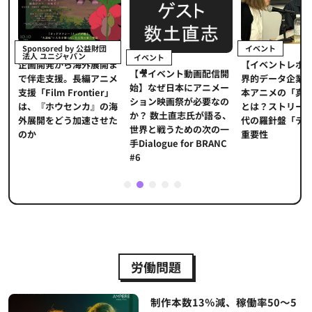
イベント
Sponsored by 公益財団
法人 ユニジャパン
イベント
【イベントレポ
メ
企画開発から海外展開ま
【🎥イベント動画配信開
界的データ企業
適
で伴走支援。長編アニメ
始】なぜ日本にアニメー
本アニメの「真
プ
支援「Film Frontier」
ション映画祭が必要なの
とは？ストリー
に
は、『ホウセンカ』の海
か？ 数土直志氏が語る、
代の羅針盤「デ
ソ
外展開をどう加速させた
世界と戦うための次の一
重要性
のか
手Dialogue for BRANC
#6
1
2
3
4
5
労働問題
制作本数13％減、稼働率50～5