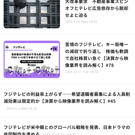
大改革要求 不動産事業スピン
オフとテレビ広告依存から脱却
せよと迫る
2025.4.16 Wed 19:41
苦境のフジテレビ、キー局唯一
の減収で折り返し 株価も軟調
で自社株買い急ぐ【決算から映
像業界を読み解く】#78
2024.12.17 Tue 16:30
フジテレビの利益率上がらず……希望退職者募集による人員削
減効果は限定的か【決算から映像業界を読み解く】#45
2024.5.1 Wed 19:32
フジテレビが米中韓とのグローバル戦略を発表、日本ドラマの
共同制作を進める
2023.10.26 Thu 20:29