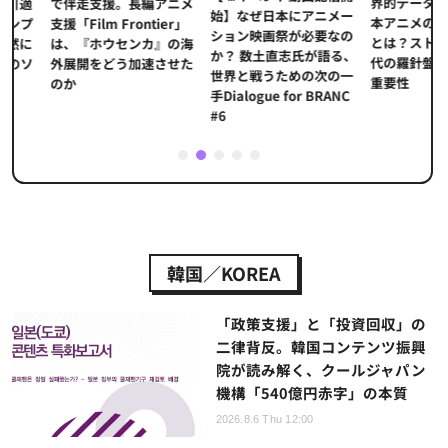
界的データ企業
適
で伴走支援。長編アニメ
始】なぜ日本にアニメー
本アニメの「真
プ
支援「Film Frontier」
ション映画祭が必要なの
とは？ストリー
に
は、『ホウセンカ』の海
か？ 数土直志氏が語る、
代の羅針盤「デ
ソ
外展開をどう加速させた
世界と戦うための次の一
重要性
のか
手Dialogue for BRANC
#6
1
2
3
4
5
韓国／KOREA
「政策支援」と「投資回収」の
二律背反。韓国コンテンツ振興
院が読み解く、クールジャパン
機構「540億円赤字」の本質
2026.8.6 Thu 12:00