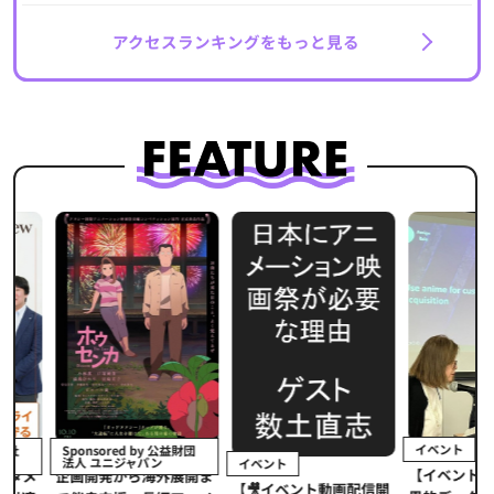
アクセスランキングをもっと見る
イベント
Sponsored by 公益財団
法人 ユニジャパン
イベント
【イベントレポ
メ
企画開発から海外展開ま
【🎥イベント動画配信開