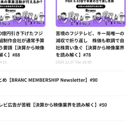
00億円引き下げたフジ
苦境のフジテレビ、キー局唯一の
組制作会社が通常予算
減収で折り返し 株価も軟調で自
う要請【決算から映像
社株買い急ぐ【決算から映像業界
く】#88
を読み解く】#78
4:11
2024.12.17 Tue 16:30
ANC MEMBERSHIP Newsletter】#90
レビ広告が苦戦【決算から映像業界を読み解く】#50