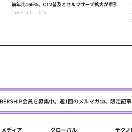
を
前年比166％。CTV普及とセルフサーブ拡大が牽引
2026.5.14 Thu 11:00
EMBERSHIP会員を募集中。週1回のメルマガ📧、限定記
メディア
グローバル
テクノ