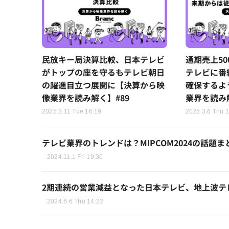
民放キー局決算比較、日本テレビ
通期売上5
がトップの座を守るもテレビ朝日
テレビに番
の躍進目立つ展開に【決算から映
確保するよ
像業界を読み解く】#89
業界を読み解
2025.3.11 Tue 16:19
2025.3.6 Thu 1
テレビ業界のトレンドは？MIPCOM2024の話題まとめ【BR
2024.11.1 Fri 19:30
2期連続の営業減益となった日本テレビ、地上波テ
2024.6.6 Thu 14:22