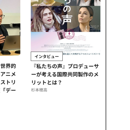
インタビュー
Sponso
ムズ
界的
『私たちの声』プロデューサ
公​​取委
ニメ
ーが考える国際共同製作のメ
に問われ
トリ
リットとは？
意図せぬ
デー
反を未然
杉本穂高
ズのソリ