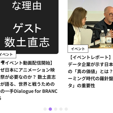
イベント
ント
【イベントレポート】世
イベント動画配信開始】
データ企業が示す日本ア
日本にアニメーション映
の「真の価値」とは？ス
が必要なのか？ 数土直志
ーミング時代の羅針盤「
語る、世界と戦うための
タ」の重要性
手Dialogue for BRANC
1
2
3
4
5