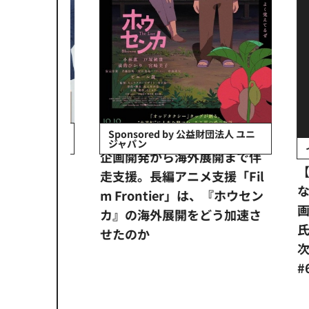
会社日立システ
Sponsored by 公益財団法人 ユニ
ジャパン
イベ
ンタメ業界
企画開発から海外展開まで伴
【
正化」。
走支援。長編アニメ支援「Fil
なぜ
アンス違
m Frontier」は、『ホウセン
画祭
システム
カ』の海外展開をどう加速さ
氏が
せたのか
次の一
#6