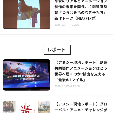
平安のリアルとアニメーション
制作の未来を問う。片渕須直監
督『つるばみ色のなぎ子たち』
新作トーク【NIAFFレポ】
2026.2.27 Fri 12:00
レポート
【アヌシー現地レポート】欧州
共同製作アニメーションはどう
世界へ届くのか?輸出を支える
「最後の1マイル」
2026.8.5 Wed 12:00
【アヌシー現地レポート】グロ
ーバル・アニメ・チャレンジ参