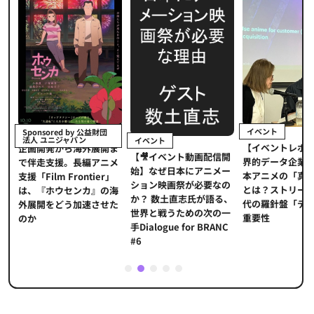
イベント
Sponsored by 公益財団
法人 ユニジャパン
イベント
【イベントレポ
メ
企画開発から海外展開ま
【🎥イベント動画配信開
界的データ企業
適
で伴走支援。長編アニメ
始】なぜ日本にアニメー
本アニメの「真
プ
支援「Film Frontier」
ション映画祭が必要なの
とは？ストリー
に
は、『ホウセンカ』の海
か？ 数土直志氏が語る、
代の羅針盤「デ
ソ
外展開をどう加速させた
世界と戦うための次の一
重要性
のか
手Dialogue for BRANC
#6
1
2
3
4
5