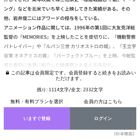
ング』などを北米でいち早く上映してきた実績がある。その
他、岩井俊二にはアワードの授与をしている。
アニメーション作品に関しては、1996年の第1回に大友克洋総
監督の『MEMORIES』を上映したことを皮切りに、『機動警察
パトレイバー』や『ルパン三世 カリオストロの城』、『王立宇
宙軍 オネアミスの翼』『パーフェクトブルー』を上映。今敏監
督を最初に世界に紹介した映画祭とも言える存在だ。
この記事は会員限定です。会員登録すると続きをお読みい
ただけます。
残り: 1114文字/全文: 2332文字
無料・有料プランを選択
会員の方はこちら
いますぐ登録
ログイン
《杉本穂高》