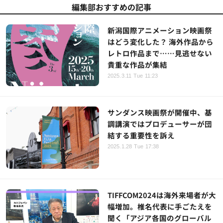
編集部おすすめの記事
新潟国際アニメーション映画祭
はどう変化した？ 海外作品から
レトロ作品まで……見逃せない
貴重な作品が集結
2025.3.11 Tue 11:23
サンダンス映画祭が開催中、基
調講演ではプロデューサーが団
結する重要性を訴え
2025.1.28 Tue 17:38
TIFFCOM2024は海外来場者が大
幅増加。椎名代表に手ごたえを
聞く「アジア各国のグローバル