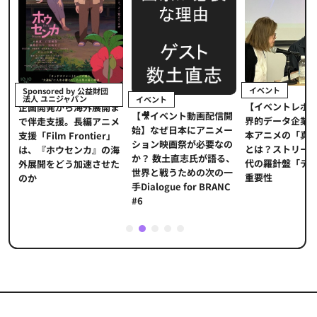
イベント
Sponsored by 公益財団
法人 ユニジャパン
イベント
【イベントレポ
メ
企画開発から海外展開ま
【🎥イベント動画配信開
界的データ企業
適
で伴走支援。長編アニメ
始】なぜ日本にアニメー
本アニメの「真
プ
支援「Film Frontier」
ション映画祭が必要なの
とは？ストリー
に
は、『ホウセンカ』の海
か？ 数土直志氏が語る、
代の羅針盤「デ
ソ
外展開をどう加速させた
世界と戦うための次の一
重要性
のか
手Dialogue for BRANC
#6
1
2
3
4
5