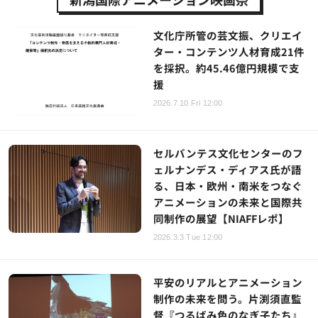
文化庁所管の芸文振、クリエイ
ター・コンテンツ人材育成21件
を採択。約45.46億円規模で支
援
2026.7.10 Fri 12:00
セルバンテス文化センターのフ
ェルナンデス・ディアス氏が語
る、日本・欧州・南米をつなぐ
アニメーションの未来と国際共
同制作の展望【NIAFFレポ】
2026.3.3 Tue 12:00
平安のリアルとアニメーション
制作の未来を問う。片渕須直監
督『つるばみ色のなぎ子たち』