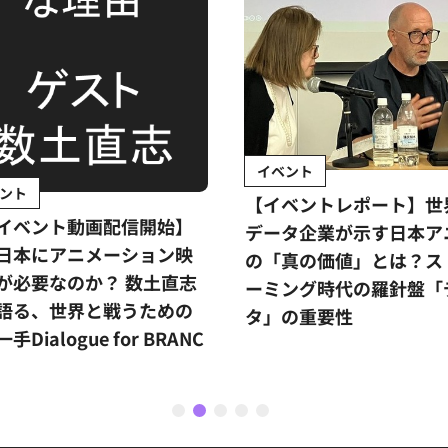
イベント
【イベントレポート】世界的
ト動画配信開始】
データ企業が示す日本アニメ
ニメーション映
の「真の価値」とは？ストリ
のか？ 数土直志
ーミング時代の羅針盤「デー
界と戦うための
タ」の重要性
ue for BRANC
1
2
3
4
5