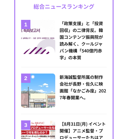
総合ニュースランキング
「政策支援」と「投資
回収」の二律背反。韓
国コンテンツ振興院が
読み解く、クールジャ
パン機構「540億円赤
字」の本質
新海誠監督所属の制作
会社が長野・佐久に映
画館「なかごみ座」202
7年春開業へ。
【8月31日(月) イベント
開催】アニメ監督・プ
ロデューサーたちはア