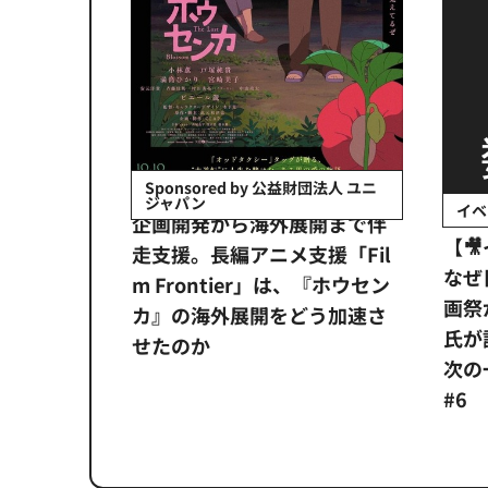
Sponsored by 公益財団法人 ユニ
ジャパン
イベント
企画開発から海外展開まで伴
【🎥イベン
走支援。長編アニメ支援「Fil
なぜ日本にア
m Frontier」は、『ホウセン
画祭が必要な
カ』の海外展開をどう加速さ
氏が語る、世
せたのか
次の一手Dialog
#6