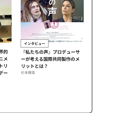
インタビュー
Sponsored by 
ムズ
『私たちの声』プロデューサ
公​​取委の調査で
ーが考える国際共同製作のメ
に問われる「取引
リットとは？
意図せぬコンプラ
反を未然に防ぐ日
杉本穂高
ズのソリューション