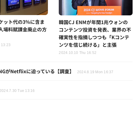
ケット代の3％に含ま
韓国CJ ENMが年間1兆ウォンの
入場料賦課金廃止の方
コンテンツ投資を発表、業界の不
確実性を指摘しつつも「Kコンテ
ンツを信じ続ける」と主張
 13:23
2024.10.10 Thu 16:52
がNetflixに迫っている【調査】
2024.8.19 Mon 16:37
2024.7.30 Tue 13:16