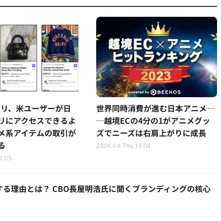
カリ、米ユーザーが日
世界同時消費が進む日本アニメ─
リにアクセスできるよ
─越境ECの4分の1がアニメグッ
メ系アイテムの取引が
ズでニーズは右肩上がりに成長
る
2024.4.4 Thu 16:04
1:05
る理由とは？ CBO長屋明浩氏に聞くブランディングの核心