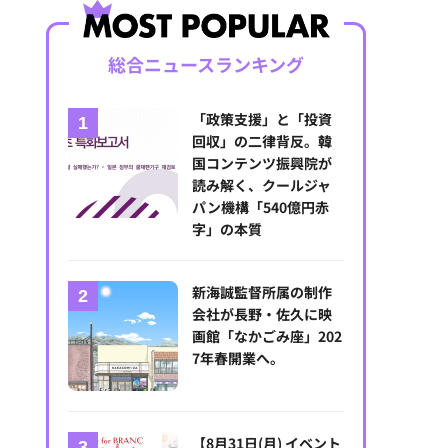
総合ニュースランキング
「政策支援」と「投資
回収」の二律背反。韓
国コンテンツ振興院が
読み解く、クールジャ
パン機構「540億円赤
字」の本質
新海誠監督所属の制作
会社が長野・佐久に映
画館「なかごみ座」202
7年春開業へ。
【8月31日(月) イベント