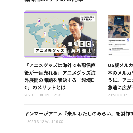
「アニメグッズは海外でも配信直
US版メル
後が一番売れる」アニメグッズ海
本のメルカ
外展開の課題を解決する「越境E
うに。アニ
C」のメリットとは
急速に広が
2023.11.30 Thu 12:00
2024.8.8 Thu 1
ヤンマーがアニメ『未ル わたしのみらい』を製作す
2025.3.12 Wed 19:00