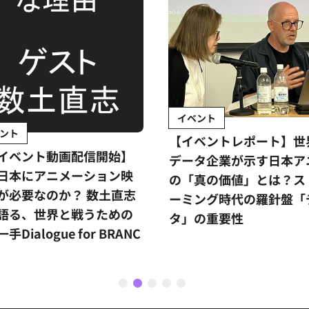
イベント
ント
【イベントレポート】世
イベント動画配信開始】
データ企業が示す日本ア
日本にアニメーション映
の「真の価値」とは？ス
が必要なのか？ 数土直志
ーミング時代の羅針盤「
語る、世界と戦うための
タ」の重要性
手Dialogue for BRANC
1
2
3
4
5