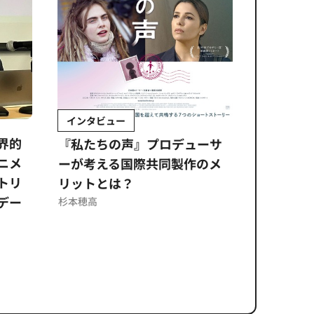
インタビュー
Sponso
ムズ
界的
『私たちの声』プロデューサ
公​​取委
ニメ
ーが考える国際共同製作のメ
に問われ
トリ
リットとは？
意図せぬ
デー
反を未然
杉本穂高
ズのソリ