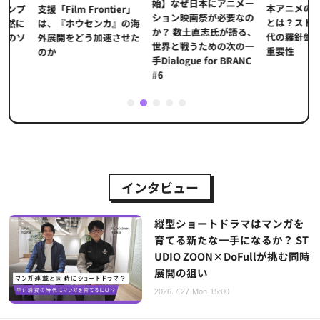
始】なぜ日本にアニメー
本アニメの「真
プ
支援「Film Frontier」
ション映画祭が必要なの
とは？ストリー
に
は、『ホウセンカ』の海
か？ 数土直志氏が語る、
代の羅針盤「デ
ソ
外展開をどう加速させた
世界と戦うための次の一
重要性
のか
手Dialogue for BRANC
#6
1
2
3
4
5
インタビュー
縦型ショートドラマはマンガを
育てる新たな一手になるか？ ST
UDIO ZOON×DoFullが挑む同時
展開の狙い
2026.7.27 Mon 15:00