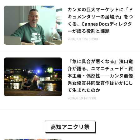
カンヌの巨大マーケットに「ド
キュメンタリーの居場所」をつ
くる、Cannes Docsディレクタ
ーが語る役割と課題
2026.7.9 Thu 12:00
『急に具合が悪くなる』濱口竜
介が語る、ユマニチュード・資
本主義・偶然性──カンヌ最優
秀女優賞共同受賞作はいかにし
て生まれたのか
2026.6.19 Fri 9:00
高知アニクリ祭