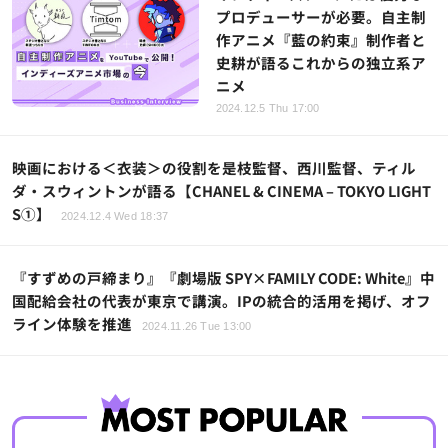
プロデューサーが必要。自主制
作アニメ『藍の約束』制作者と
史耕が語るこれからの独立系ア
ニメ
2024.12.5 Thu 17:00
映画における＜衣装＞の役割を是枝監督、西川監督、ティル
ダ・スウィントンが語る【CHANEL & CINEMA – TOKYO LIGHT
S①】
2024.12.4 Wed 18:37
『すずめの戸締まり』『劇場版 SPY×FAMILY CODE: White』中
国配給会社の代表が東京で講演。IPの統合的活用を掲げ、オフ
ライン体験を推進
2024.11.26 Tue 13:00