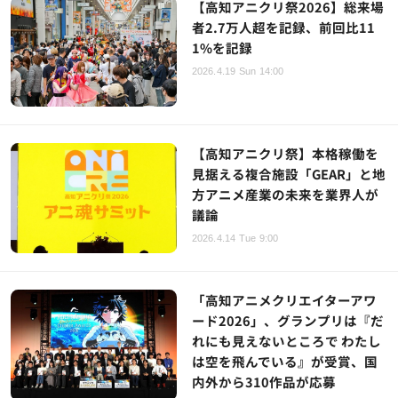
【高知アニクリ祭2026】総来場
者2.7万人超を記録、前回比11
1%を記録
2026.4.19 Sun 14:00
【高知アニクリ祭】本格稼働を
見据える複合施設「GEAR」と地
方アニメ産業の未来を業界人が
議論
2026.4.14 Tue 9:00
「高知アニメクリエイターアワ
ード2026」、グランプリは『だ
れにも見えないところで わたし
は空を飛んでいる』が受賞、国
内外から310作品が応募