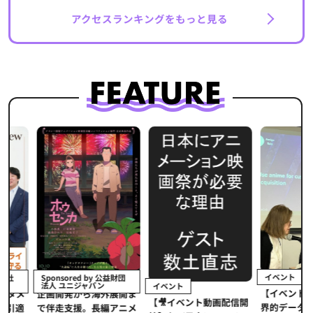
アクセスランキングをもっと見る
イベント
Sponsored by 公益財団
法人 ユニジャパン
イベント
【イベントレポ
メ
企画開発から海外展開ま
【🎥イベント動画配信開
界的データ企業
適
で伴走支援。長編アニメ