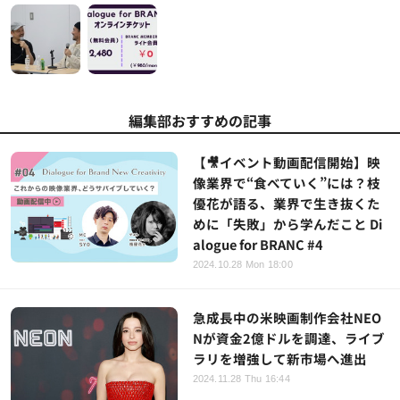
編集部おすすめの記事
【🎥イベント動画配信開始】映
像業界で“食べていく”には？枝
優花が語る、業界で生き抜くた
めに「失敗」から学んだこと Di
alogue for BRANC #4
2024.10.28 Mon 18:00
急成長中の米映画制作会社NEO
Nが資金2億ドルを調達、ライブ
ラリを増強して新市場へ進出
2024.11.28 Thu 16:44