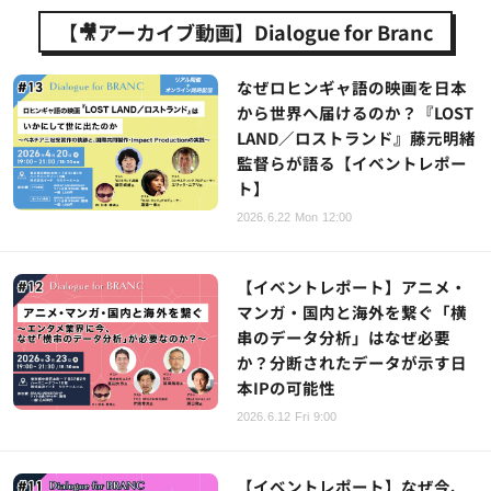
【🎥アーカイブ動画】Dialogue for Branc
なぜロヒンギャ語の映画を日本
から世界へ届けるのか？『LOST
LAND／ロストランド』藤元明緒
監督らが語る【イベントレポー
ト】
2026.6.22 Mon 12:00
【イベントレポート】アニメ・
マンガ・国内と海外を繋ぐ「横
串のデータ分析」はなぜ必要
か？分断されたデータが示す日
本IPの可能性
2026.6.12 Fri 9:00
【イベントレポート】なぜ今、