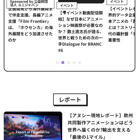
イベント
Sponsored by 公益財団
法人 ユニジャパン
イベント
【イベントレポ
メ
企画開発から海外展開ま
【🎥イベント動画配信開
界的データ企業
適
で伴走支援。長編アニメ
始】なぜ日本にアニメー
本アニメの「真
プ
支援「Film Frontier」
ション映画祭が必要なの
とは？ストリー
に
は、『ホウセンカ』の海
か？ 数土直志氏が語る、
代の羅針盤「デ
ソ
外展開をどう加速させた
世界と戦うための次の一
重要性
のか
手Dialogue for BRANC
#6
1
2
3
4
5
レポート
【アヌシー現地レポート】欧州
共同製作アニメーションはどう
世界へ届くのか?輸出を支える
「最後の1マイル」