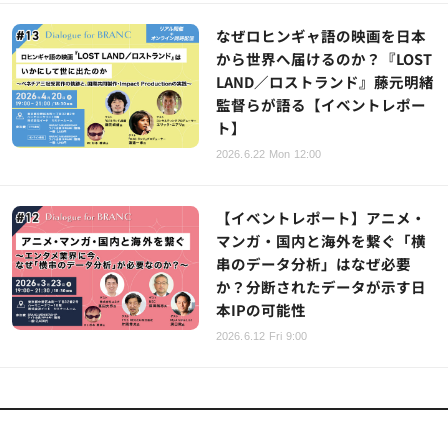
なぜロヒンギャ語の映画を日本
から世界へ届けるのか？『LOST
LAND／ロストランド』藤元明緒
監督らが語る【イベントレポー
ト】
2026.6.22 Mon 12:00
【イベントレポート】アニメ・
マンガ・国内と海外を繋ぐ「横
串のデータ分析」はなぜ必要
か？分断されたデータが示す日
本IPの可能性
2026.6.12 Fri 9:00