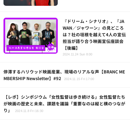
『ドリーム・シナリオ』、『JA
WAN／ジャワーン』の見どころ
は？社の垣根を越えて4人の宣伝
担当が語り合う映画宣伝座談会
【後編】
2024.11.24 Sun 8:00
停滞するハリウッド映画産業、現場のリアルな声【BRANC ME
MBERSHIP Newsletter】#92
2024.11.15 Fri 17:00
【レポ】シンポジウム「女性監督は歩き続ける」女性監督たち
が映画の歴史と未来、課題を議論「重要なのは縦と横のつなが
り」
2024.11.8 Fri 16:30