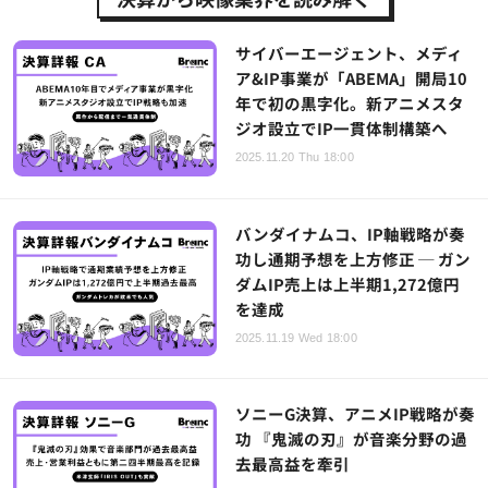
サイバーエージェント、メディ
ア&IP事業が「ABEMA」開局10
年で初の黒字化。新アニメスタ
ジオ設立でIP一貫体制構築へ
2025.11.20 Thu 18:00
バンダイナムコ、IP軸戦略が奏
功し通期予想を上方修正 ─ ガン
ダムIP売上は上半期1,272億円
を達成
2025.11.19 Wed 18:00
ソニーG決算、アニメIP戦略が奏
功 『鬼滅の刃』が音楽分野の過
去最高益を牽引