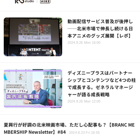
動画配信サービス普及が後押し
──北米市場で伸長し続ける日
本アニメのグッズ展開【レポ】
2024.8.26 Mon 16:00
ディズニープラスはパートナー
シップとコンテンツなど4つの柱
で成長する。ゼネラルマネージ
ャーが語る成長戦略
2024.8.26 Mon 12:00
夏興行が好調の北米映画市場、ただし心配事も？【BRANC ME
MBERSHIP Newsletter】#84
2024.8.23 Fri 18:55