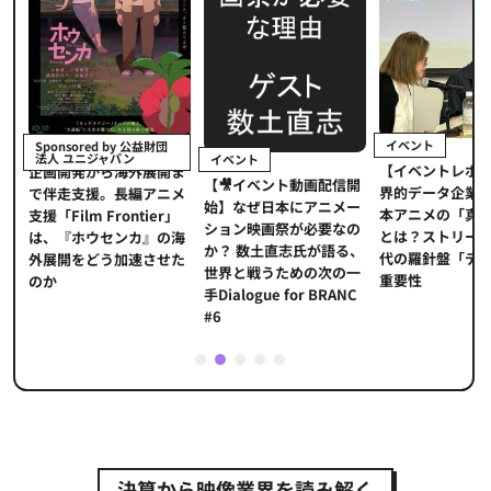
イベント
Sponsored by 公益財団
法人 ユニジャパン
イベント
【イベントレポ
メ
企画開発から海外展開ま
【🎥イベント動画配信開
界的データ企業
適
で伴走支援。長編アニメ
始】なぜ日本にアニメー
本アニメの「真
プ
支援「Film Frontier」
ション映画祭が必要なの
とは？ストリー
に
は、『ホウセンカ』の海
か？ 数土直志氏が語る、
代の羅針盤「デ
ソ
外展開をどう加速させた
世界と戦うための次の一
重要性
のか
手Dialogue for BRANC
#6
1
2
3
4
5
決算から映像業界を読み解く