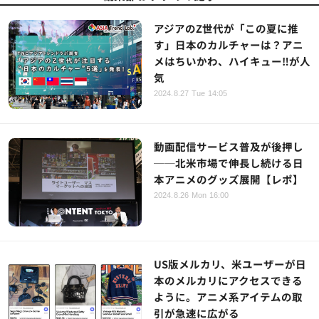
アジアのZ世代が「この夏に推
す」日本のカルチャーは？アニ
メはちいかわ、ハイキュー‼が人
気
2024.8.27 Tue 14:05
動画配信サービス普及が後押し
──北米市場で伸長し続ける日
本アニメのグッズ展開【レポ】
2024.8.26 Mon 16:00
US版メルカリ、米ユーザーが日
本のメルカリにアクセスできる
ように。アニメ系アイテムの取
引が急速に広がる