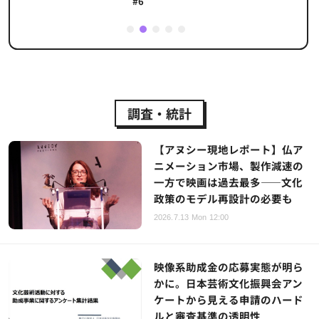
#6
1
2
3
4
5
調査・統計
【アヌシー現地レポート】仏ア
ニメーション市場、製作減速の
一方で映画は過去最多——文化
政策のモデル再設計の必要も
2026.7.13 Mon 12:00
映像系助成金の応募実態が明ら
かに。日本芸術文化振興会アン
ケートから見える申請のハード
ルと審査基準の透明性