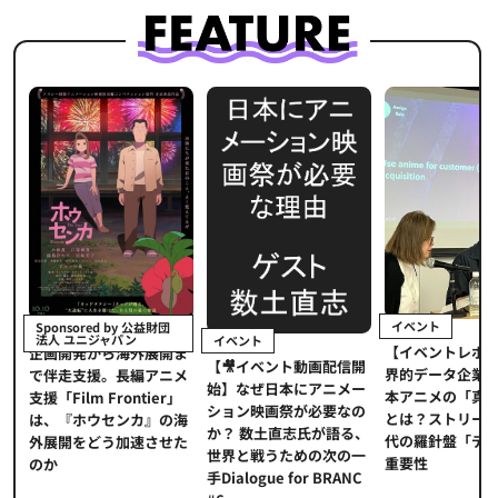
イベント
Sponsored by 公益財団
法人 ユニジャパン
イベント
【イベントレポー
メ
企画開発から海外展開ま
【🎥イベント動画配信開
界的データ企業が
適
で伴走支援。長編アニメ
始】なぜ日本にアニメー
本アニメの「真の
プ
支援「Film Frontier」
ション映画祭が必要なの
とは？ストリーミ
に
は、『ホウセンカ』の海
か？ 数土直志氏が語る、
代の羅針盤「デー
ソ
外展開をどう加速させた
世界と戦うための次の一
重要性
のか
手Dialogue for BRANC