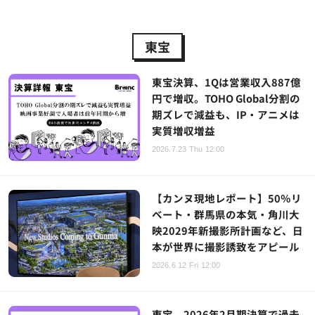
東宝
東宝決算、1Qは営業収入887億
円で増収。TOHO Global分割の
期ズレで減益も、IP・アニメは
実質増収増益
2026.7.23 Thu 12:00
【カンヌ現地レポート】50％リ
ベート・群馬県の本気・角川大
映2029年新撮影所計画など、日
本が世界に撮影誘致をアピール
2026.6.12 Fri 12:00
東宝、2026年2月期決算で過去