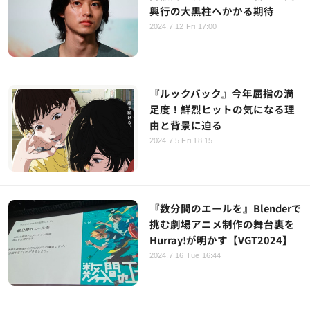
興行の大黒柱へかかる期待
2024.7.12 Fri 17:00
『ルックバック』今年屈指の満
足度！鮮烈ヒットの気になる理
由と背景に迫る
2024.7.5 Fri 18:15
『数分間のエールを』Blenderで
挑む劇場アニメ制作の舞台裏を
Hurray!が明かす【VGT2024】
2024.7.16 Tue 16:44