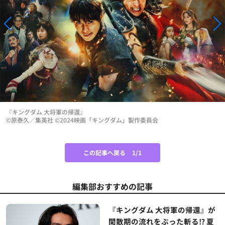
『キングダム 大将軍の帰還』
©原泰久／集英社 ©2024映画「キングダム」製作委員会
この記事へ戻る
1/1
編集部おすすめの記事
『キングダム 大将軍の帰還』が
閑散期の流れをぶった斬る⁉ 夏