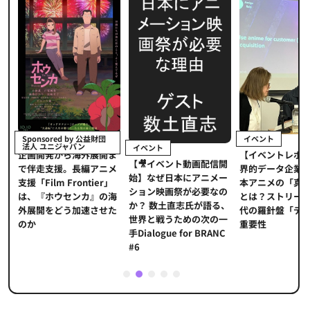
イベント
Sponsored by 公益財団
法人 ユニジャパン
イベント
【イベントレポ
メ
企画開発から海外展開ま
【🎥イベント動画配信開
界的データ企業
適
で伴走支援。長編アニメ
始】なぜ日本にアニメー
本アニメの「真
プ
支援「Film Frontier」
ション映画祭が必要なの
とは？ストリー
に
は、『ホウセンカ』の海
か？ 数土直志氏が語る、
代の羅針盤「デ
ソ
外展開をどう加速させた
世界と戦うための次の一
重要性
のか
手Dialogue for BRANC
#6
1
2
3
4
5