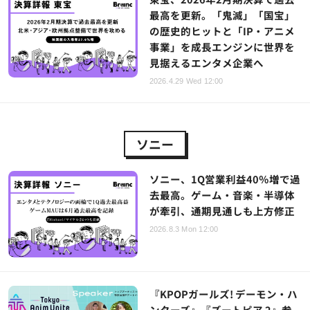
最高を更新。「鬼滅」「国宝」
の歴史的ヒットと「IP・アニメ
事業」を成長エンジンに世界を
見据えるエンタメ企業へ
2026.4.29 Wed 12:00
ソニー
ソニー、1Q営業利益40％増で過
去最高。ゲーム・音楽・半導体
が牽引、通期見通しも上方修正
2026.8.3 Mon 12:00
『KPOPガールズ! デーモン・ハ
ンターズ』『ズートピア 2』参