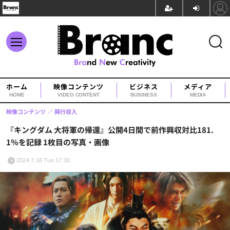
ホーム
映像コンテンツ
ビジネス
メディア
HOME
VIDEO CONTENT
BUSINESS
MEDIA
映像コンテンツ
興行収入
『キングダム 大将軍の帰還』公開4日間で前作興収対比181.
1％を記録 1枚目の写真・画像
2024.7.16 Tue 17:30