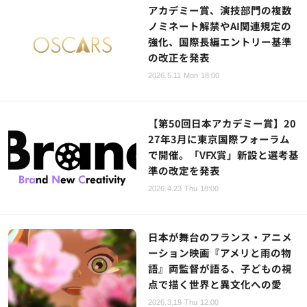
アカデミー賞、演技部門の複数
ノミネート解禁やAI関連規定の
強化、国際長編エントリー基準
の改正を発表
2026.5.11 Mon 18:00
【第50回日本アカデミー賞】20
27年3月に東京国際フォーラム
で開催。「VFX賞」新設と選考基
準の改定を発表
2026.4.23 Thu 18:00
日本が舞台のフランス・アニメ
ーション映画『アメリと雨の物
語』両監督が語る、子どもの視
点で描く世界と異文化への愛
2026.3.19 Thu 12:00