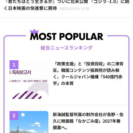
『君たちはどう生きるか』ついに北米公開 『ゴジラ -1.0』に続
く日本映画の快進撃に期待
2023.12.8 Fri 17:30
総合ニュースランキング
「政策支援」と「投資回収」の二律背
反。韓国コンテンツ振興院が読み解
く、クールジャパン機構「540億円赤
字」の本質
新海誠監督所属の制作会社が長野・佐
久に映画館「なかごみ座」2027年春
開業へ。