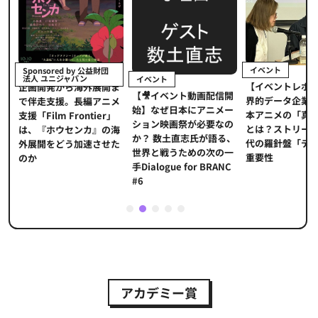
イベント
Sponsored by 公益財団
法人 ユニジャパン
イベント
【イベントレポ
メ
企画開発から海外展開ま
【🎥イベント動画配信開
界的データ企業
適
で伴走支援。長編アニメ
始】なぜ日本にアニメー
本アニメの「真
プ
支援「Film Frontier」
ション映画祭が必要なの
とは？ストリー
に
は、『ホウセンカ』の海
か？ 数土直志氏が語る、
代の羅針盤「デ
ソ
外展開をどう加速させた
世界と戦うための次の一
重要性
のか
手Dialogue for BRANC
#6
1
2
3
4
5
アカデミー賞