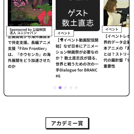
イベント
Sponsored by 公益財団
法人 ユニジャパン
イベント
【イベントレポ
メ
企画開発から海外展開ま
【🎥イベント動画配信開
界的データ企業
適
で伴走支援。長編アニメ
始】なぜ日本にアニメー
本アニメの「真
プ
支援「Film Frontier」
ション映画祭が必要なの
とは？ストリー
に
は、『ホウセンカ』の海
か？ 数土直志氏が語る、
代の羅針盤「デ
ソ
外展開をどう加速させた
世界と戦うための次の一
重要性
のか
手Dialogue for BRANC
#6
1
2
3
4
5
アカデミー賞