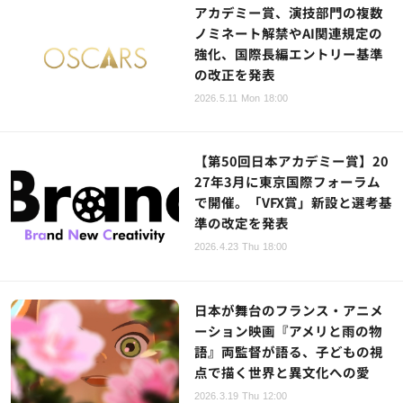
アカデミー賞、演技部門の複数
ノミネート解禁やAI関連規定の
強化、国際長編エントリー基準
の改正を発表
2026.5.11 Mon 18:00
【第50回日本アカデミー賞】20
27年3月に東京国際フォーラム
で開催。「VFX賞」新設と選考基
準の改定を発表
2026.4.23 Thu 18:00
日本が舞台のフランス・アニメ
ーション映画『アメリと雨の物
語』両監督が語る、子どもの視
点で描く世界と異文化への愛
2026.3.19 Thu 12:00