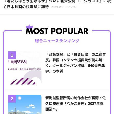
『君たちはどう生きるか』ついに北米公開 『ゴジラ -1.0』に続
く日本映画の快進撃に期待
2023.12.8 Fri 17:30
総合ニュースランキング
「政策支援」と「投資回収」の二律背
反。韓国コンテンツ振興院が読み解
く、クールジャパン機構「540億円赤
字」の本質
新海誠監督所属の制作会社が長野・佐
久に映画館「なかごみ座」2027年春
開業へ。