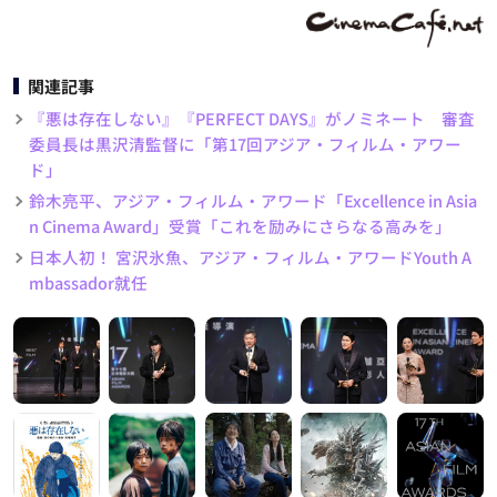
関連記事
『悪は存在しない』『PERFECT DAYS』がノミネート 審査
委員長は黒沢清監督に「第17回アジア・フィルム・アワー
ド」
鈴木亮平、アジア・フィルム・アワード「Excellence in Asia
n Cinema Award」受賞「これを励みにさらなる高みを」
日本人初！ 宮沢氷魚、アジア・フィルム・アワードYouth A
mbassador就任