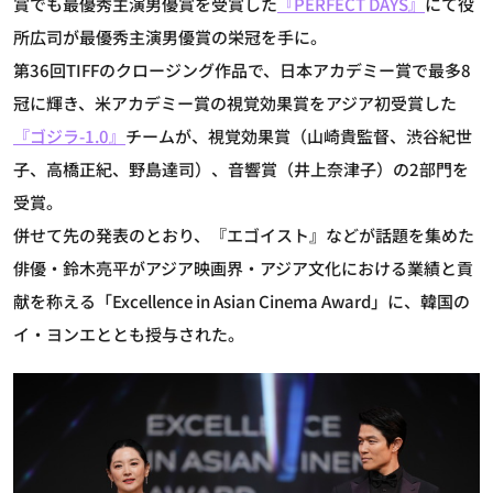
賞でも最優秀主演男優賞を受賞した
『PERFECT DAYS』
にて役
所広司が最優秀主演男優賞の栄冠を手に。
第36回TIFFのクロージング作品で、日本アカデミー賞で最多8
冠に輝き、米アカデミー賞の視覚効果賞をアジア初受賞した
『ゴジラ-1.0』
チームが、視覚効果賞（山崎貴監督、渋谷紀世
子、高橋正紀、野島達司）、音響賞（井上奈津子）の2部門を
受賞。
併せて先の発表のとおり、『エゴイスト』などが話題を集めた
俳優・鈴木亮平がアジア映画界・アジア文化における業績と貢
献を称える「Excellence in Asian Cinema Award」に、韓国の
イ・ヨンエととも授与された。