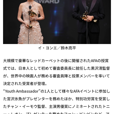
イ・ヨンエ／鈴木亮平
大規模で豪華なレッドカーペットの後に開催されたAFAの授賞
式では、日本人として初めて審査委員長に就任した黒沢清監督
が、世界中の映画人が務める審査員陣と投票メンバーを率いて
決定された受賞者が登壇。
“Youth Ambassador”の1人として様々なAFAイベントに参加し
た宮沢氷魚がプレゼンターを務めたほか、特別功労賞を受賞し
たチャン・イーモウ監督、主演男優賞にノミネートされたトニ
ー・レオン、プレゼンターを務めたファン・ビンビンなど、ア