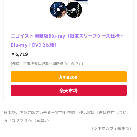
エゴイスト 豪華版Blu-ray（限定スリーブケース仕様・
Blu-ray＋DVD 2枚組）
￥6,719
(価格・在庫状況は記事公開時点のものです)
Amazon
楽天市場
日本勢、アジア版アカデミー賞でも快挙 作品賞は『悪は存在しない』
＆『ゴジラ-1.0』2冠ほか
《シネマカフェ編集部》