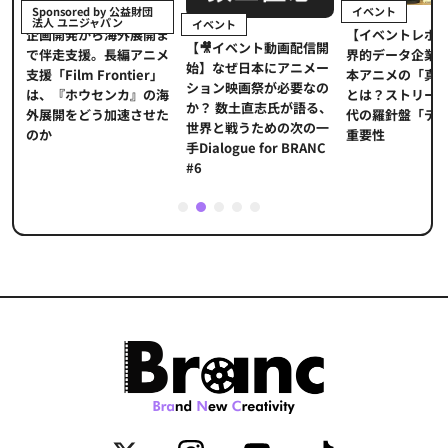
イベント
インタビュー
イベント
【イベントレポート】世
ま
『私たちの声』
【🎥イベント動画配信開
界的データ企業が示す日
メ
ーサーが考える
始】なぜ日本にアニメー
本アニメの「真の価値」
」
製作のメリット
ション映画祭が必要なの
とは？ストリーミング時
海
杉本穂高
か？ 数土直志氏が語る、
代の羅針盤「データ」の
た
世界と戦うための次の一
重要性
手Dialogue for BRANC
#6
1
2
3
4
5