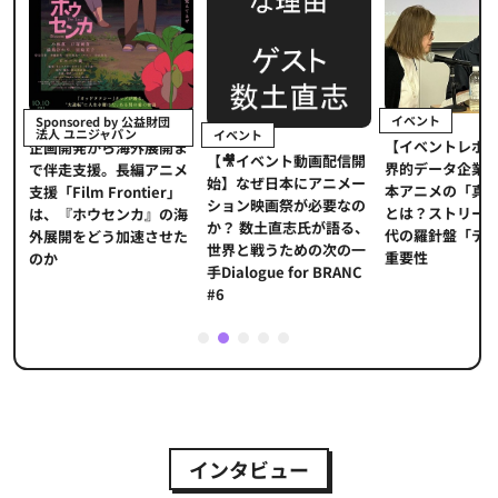
イベント
Sponsored by 公益財団
法人 ユニジャパン
イベント
【イベントレポ
メ
企画開発から海外展開ま
【🎥イベント動画配信開
界的データ企業
適
で伴走支援。長編アニメ
始】なぜ日本にアニメー
本アニメの「真
プ
支援「Film Frontier」
ション映画祭が必要なの
とは？ストリー
に
は、『ホウセンカ』の海
か？ 数土直志氏が語る、
代の羅針盤「デ
ソ
外展開をどう加速させた
世界と戦うための次の一
重要性
のか
手Dialogue for BRANC
#6
1
2
3
4
5
インタビュー