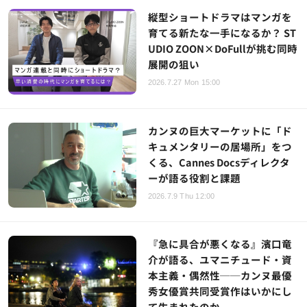
縦型ショートドラマはマンガを
育てる新たな一手になるか？ ST
UDIO ZOON×DoFullが挑む同時
展開の狙い
2026.7.27 Mon 15:00
カンヌの巨大マーケットに「ド
キュメンタリーの居場所」をつ
くる、Cannes Docsディレクタ
ーが語る役割と課題
2026.7.9 Thu 12:00
『急に具合が悪くなる』濱口竜
介が語る、ユマニチュード・資
本主義・偶然性──カンヌ最優
秀女優賞共同受賞作はいかにし
て生まれたのか