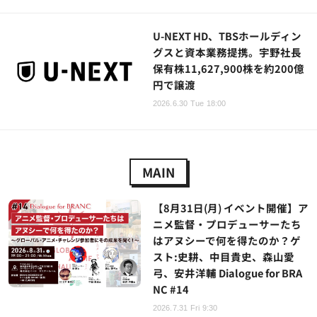
U-NEXT HD、TBSホールディン
グスと資本業務提携。宇野社長
保有株11,627,900株を約200億
円で譲渡
2026.6.30 Tue 18:00
MAIN
【8月31日(月) イベント開催】ア
ニメ監督・プロデューサーたち
はアヌシーで何を得たのか？ゲ
スト:史耕、中目貴史、森山愛
弓、安井洋輔 Dialogue for BRA
NC #14
2026.7.31 Fri 9:30