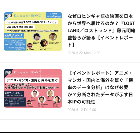
なぜロヒンギャ語の映画を日本
から世界へ届けるのか？『LOST
LAND／ロストランド』藤元明緒
監督らが語る【イベントレポー
ト】
2026.6.22 Mon 12:00
【イベントレポート】アニメ・
マンガ・国内と海外を繋ぐ「横
串のデータ分析」はなぜ必要
か？分断されたデータが示す日
本IPの可能性
2026.6.12 Fri 9:00