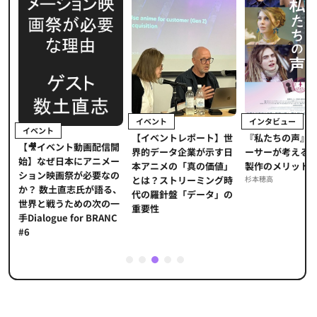
イベント
インタビュー
イベント
【イベントレポート】世
ま
『私たちの声』
【🎥イベント動画配信開
界的データ企業が示す日
メ
ーサーが考える
始】なぜ日本にアニメー
本アニメの「真の価値」
」
製作のメリット
ション映画祭が必要なの
とは？ストリーミング時
海
杉本穂高
か？ 数土直志氏が語る、
代の羅針盤「データ」の
た
世界と戦うための次の一
重要性
手Dialogue for BRANC
#6
1
2
3
4
5