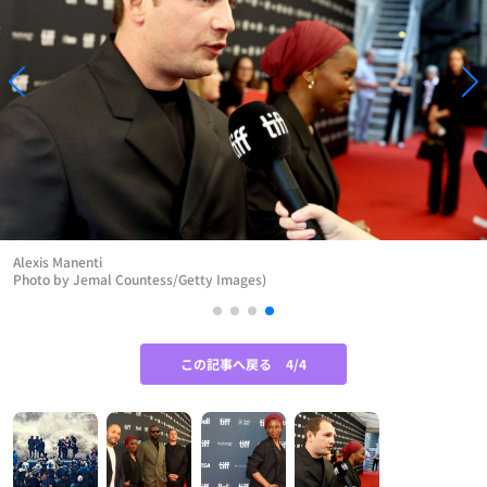
Alexis Manenti
Photo by Jemal Countess/Getty Images)
この記事へ戻る
4/4