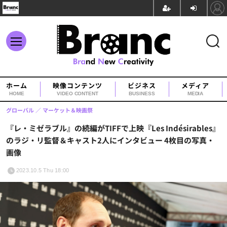
ホーム
映像コンテンツ
ビジネス
メディア
HOME
VIDEO CONTENT
BUSINESS
MEDIA
グローバル
マーケット＆映画祭
『レ・ミゼラブル』の続編がTIFFで上映『Les Indésirables』
のラジ・リ監督＆キャスト2人にインタビュー 4枚目の写真・
画像
2023.10.5 Thu 18:00