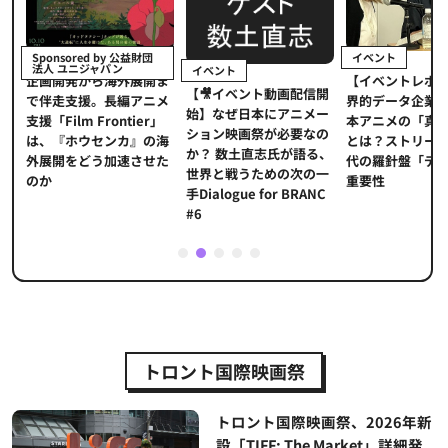
イベント
Sponsored by 公益財団
法人 ユニジャパン
イベント
【イベントレポ
メ
企画開発から海外展開ま
【🎥イベント動画配信開
界的データ企業
適
で伴走支援。長編アニメ
始】なぜ日本にアニメー
本アニメの「真
プ
支援「Film Frontier」
ション映画祭が必要なの
とは？ストリー
に
は、『ホウセンカ』の海
か？ 数土直志氏が語る、
代の羅針盤「デ
ソ
外展開をどう加速させた
世界と戦うための次の一
重要性
のか
手Dialogue for BRANC
#6
1
2
3
4
5
トロント国際映画祭
トロント国際映画祭、2026年新
設「TIFF: The Market」詳細発