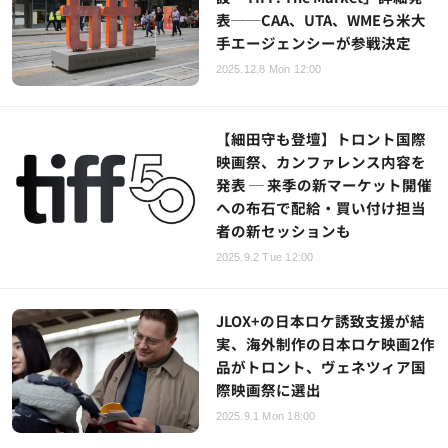
表──CAA、UTA、WMEら米大
手エージェンシーが参戦決定
2025.12.8 Mon 12:00
【細田守も登壇】トロント国際
映画祭、カンファレンス内容を
発表 ─ 来季の新マーケット開催
への布石で配給・買い付け担当
者の新セッションも
2025.9.2 Tue 12:00
JLOX+の日本ロケ誘致支援が結
実、海外制作の日本ロケ映画2作
品がトロント、ヴェネツィア国
際映画祭に選出
2025.9.1 Mon 18:00