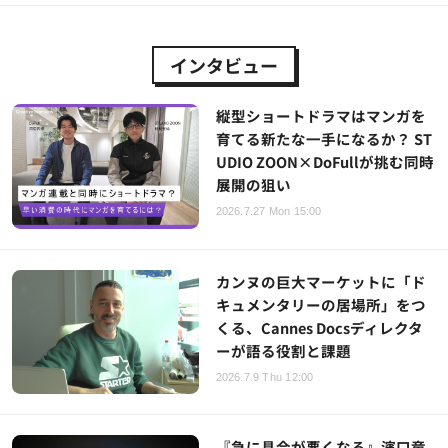
インタビュー
縦型ショートドラマはマンガを
育てる新たな一手になるか？ ST
UDIO ZOON×DoFullが挑む同時
展開の狙い
2026.7.27 Mon 15:00
カンヌの巨大マーケットに「ド
キュメンタリーの居場所」をつ
くる、Cannes Docsディレクタ
ーが語る役割と課題
2026.7.9 Thu 12:00
『急に具合が悪くなる』濱口竜