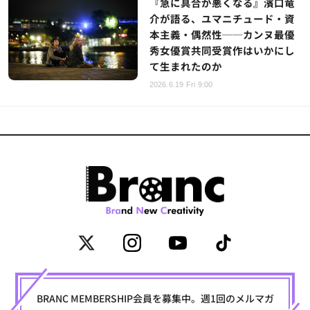
『急に具合が悪くなる』濱口竜
介が語る、ユマニチュード・資
本主義・偶然性──カンヌ最優
秀女優賞共同受賞作はいかにし
て生まれたのか
2026.6.19 Fri 9:00
BRANC MEMBERSHIP会員を募集中。週1回のメルマガ