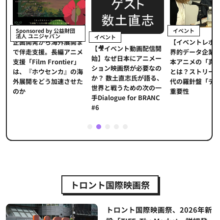
イベント
Sponsored by 公益財団
法人 ユニジャパン
イベント
【イベントレポ
メ
企画開発から海外展開ま
【🎥イベント動画配信開
界的データ企業
適
で伴走支援。長編アニメ
始】なぜ日本にアニメー
本アニメの「真
プ
支援「Film Frontier」
ション映画祭が必要なの
とは？ストリー
に
は、『ホウセンカ』の海
か？ 数土直志氏が語る、
代の羅針盤「デ
ソ
外展開をどう加速させた
世界と戦うための次の一
重要性
のか
手Dialogue for BRANC
#6
1
2
3
4
5
トロント国際映画祭
トロント国際映画祭、2026年新