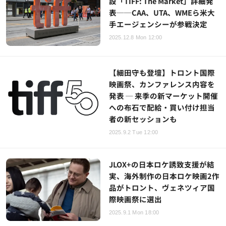
設「TIFF: The Market」詳細発
表──CAA、UTA、WMEら米大
手エージェンシーが参戦決定
2025.12.8 Mon 12:00
【細田守も登壇】トロント国際
映画祭、カンファレンス内容を
発表 ─ 来季の新マーケット開催
への布石で配給・買い付け担当
者の新セッションも
2025.9.2 Tue 12:00
JLOX+の日本ロケ誘致支援が結
実、海外制作の日本ロケ映画2作
品がトロント、ヴェネツィア国
際映画祭に選出
2025.9.1 Mon 18:00