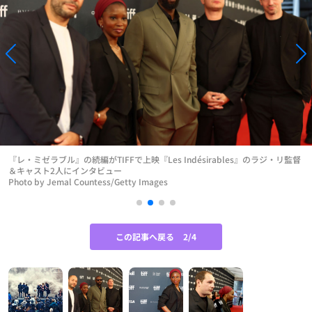
『レ・ミゼラブル』の続編がTIFFで上映『Les Indésirables』のラジ・リ監督
＆キャスト2人にインタビュー
Photo by Jemal Countess/Getty Images
この記事へ戻る
2/4