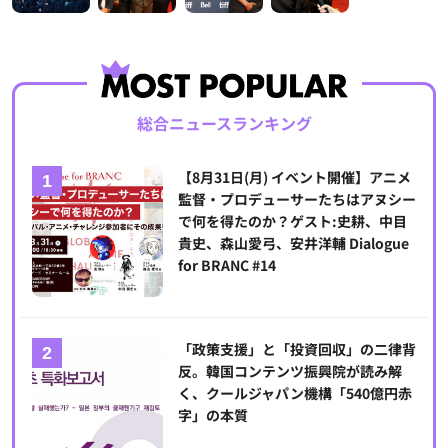
総合ニュースランキング
【8月31日(月) イベント開催】アニメ
監督・プロデューサーたちはアヌシー
で何を得たのか？ゲスト:史耕、中目
貴史、森山愛弓、安井洋輔 Dialogue
for BRANC #14
「政策支援」と「投資回収」の二律背
反。韓国コンテンツ振興院が読み解
く、クールジャパン機構「540億円赤
字」の本質