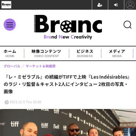
ホーム
映像コンテンツ
ビジネス
メディア
HOME
VIDEO CONTENT
BUSINESS
MEDIA
グローバル
マーケット＆映画祭
『レ・ミゼラブル』の続編がTIFFで上映『Les Indésirables』
のラジ・リ監督＆キャスト2人にインタビュー 2枚目の写真・
画像
2023.10.5 Thu 18:00