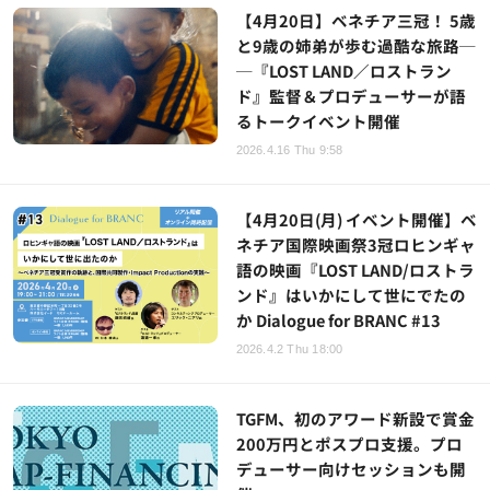
【4月20日】ベネチア三冠！ 5歳
と9歳の姉弟が歩む過酷な旅路─
─『LOST LAND／ロストラン
ド』監督＆プロデューサーが語
るトークイベント開催
2026.4.16 Thu 9:58
【4月20日(月) イベント開催】ベ
ネチア国際映画祭3冠ロヒンギャ
語の映画『LOST LAND/ロストラ
ンド』はいかにして世にでたの
か Dialogue for BRANC #13
2026.4.2 Thu 18:00
TGFM、初のアワード新設で賞金
200万円とポスプロ支援。プロ
デューサー向けセッションも開