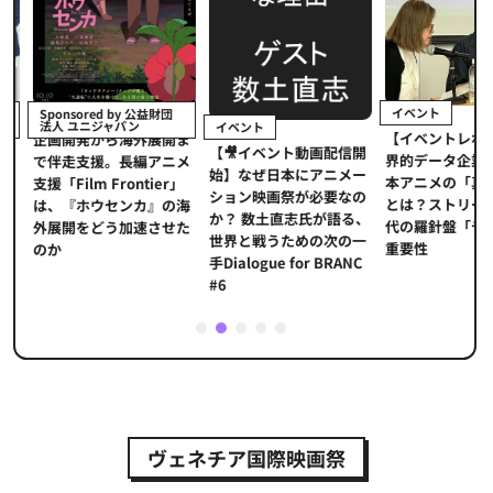
イベント
Sponsored by 公益財団
法人 ユニジャパン
イベント
【イベントレポ
メ
企画開発から海外展開ま
【🎥イベント動画配信開
界的データ企業
適
で伴走支援。長編アニメ
始】なぜ日本にアニメー
本アニメの「真
プ
支援「Film Frontier」
ション映画祭が必要なの
とは？ストリー
に
は、『ホウセンカ』の海
か？ 数土直志氏が語る、
代の羅針盤「デ
ソ
外展開をどう加速させた
世界と戦うための次の一
重要性
のか
手Dialogue for BRANC
#6
1
2
3
4
5
ヴェネチア国際映画祭