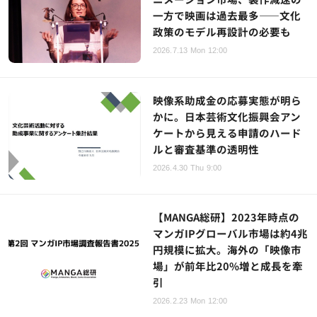
一方で映画は過去最多——文化
政策のモデル再設計の必要も
2026.7.13 Mon 12:00
映像系助成金の応募実態が明ら
かに。日本芸術文化振興会アン
ケートから見える申請のハード
ルと審査基準の透明性
2026.4.30 Thu 9:00
【MANGA総研】2023年時点の
マンガIPグローバル市場は約4兆
円規模に拡大。海外の「映像市
場」が前年比20%増と成長を牽
引
2026.2.23 Mon 12:00