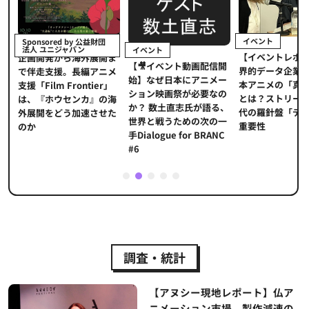
イベント
Sponsored by 公益財団
法人 ユニジャパン
イベント
【イベントレポ
メ
企画開発から海外展開ま
【🎥イベント動画配信開
界的データ企業
適
で伴走支援。長編アニメ
始】なぜ日本にアニメー
本アニメの「真
プ
支援「Film Frontier」
ション映画祭が必要なの
とは？ストリー
に
は、『ホウセンカ』の海
か？ 数土直志氏が語る、
代の羅針盤「デ
ソ
外展開をどう加速させた
世界と戦うための次の一
重要性
のか
手Dialogue for BRANC
#6
1
2
3
4
5
調査・統計
【アヌシー現地レポート】仏ア
ニメーション市場、製作減速の