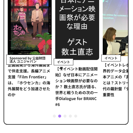
イベント
Sponsored by 公益財団
法人 ユニジャパン
イベント
【イベントレポ
メ
企画開発から海外展開ま
【🎥イベント動画配信開
界的データ企業
適
で伴走支援。長編アニメ
始】なぜ日本にアニメー
本アニメの「真
プ
支援「Film Frontier」
ション映画祭が必要なの
とは？ストリー
に
は、『ホウセンカ』の海
か？ 数土直志氏が語る、
代の羅針盤「デ
ソ
外展開をどう加速させた
世界と戦うための次の一
重要性
のか
手Dialogue for BRANC
#6
1
2
3
4
5