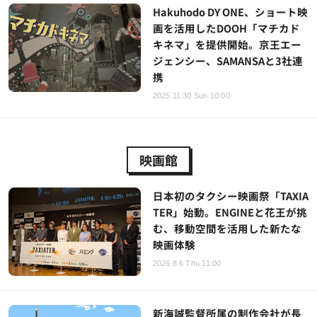
Hakuhodo DY ONE、ショート映
画を活用したDOOH「マチカド
キネマ」を提供開始。京王エー
ジェンシー、SAMANSAと3社連
携
2025.11.30 Sun 10:00
映画館
日本初のタクシー映画祭「TAXIA
TER」始動。ENGINEと花王が挑
む、移動空間を活用した新たな
映画体験
2026.8.6 Thu 11:00
新海誠監督所属の制作会社が長