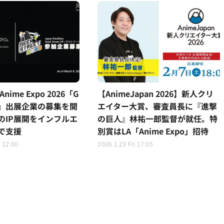
nime Expo 2026「G
【AnimeJapan 2026】新人クリ
eet」出展企業の募集を開
エイター大賞、審査員長に『進撃
のIP展開をインフルエ
の巨人』林祐一郎監督が就任。特
で支援
別賞はLA「Anime Expo」招待
 12:00
2026.1.23 Fri 17:05