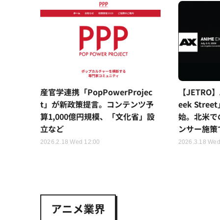
産官学連携「PopPowerProjec
【JETRO】A
t」が新政策提言。コンテンツ予
eek Str
算1,000億円規模、「文化省」設
始。北米で
立など
ンサー施策
2026.2.18 Wed 12:00
2026.3.18 Wed
アニメ業界