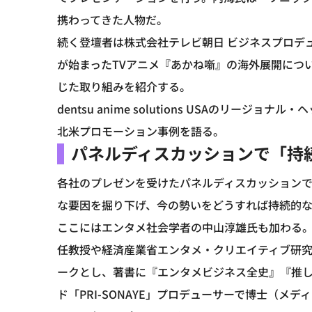
携わってきた人物だ。
続く登壇者は株式会社テレビ朝日 ビジネスプロデュ
が始まったTVアニメ『あかね噺』の海外展開につ
じた取り組みを紹介する。
dentsu anime solutions USAのリ
北米プロモーション事例を語る。
パネルディスカッションで「持
各社のプレゼンを受けたパネルディスカッション
な要因を掘り下げ、今の勢いをどうすれば持続的
ここにはエンタメ社会学者の中山淳雄氏も加わる。中山氏
任教授や経済産業省エンタメ・クリエイティブ研
ークとし、著書に『エンタメビジネス全史』『推
ド「PRI-SONAYE」プロデューサーで博士（メ