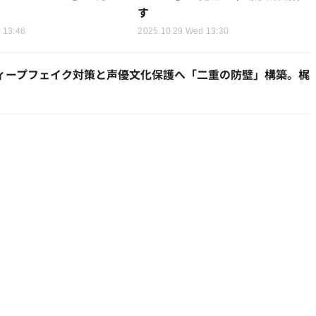
す
 13:46
2025.10.29 Wed 13:30
ディープフェイク対策と声優文化保護へ「二重の防壁」構築。梶