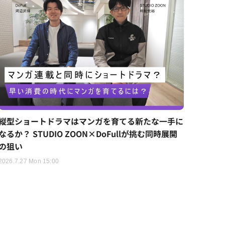
縦型ショートドラマはマンガを育てる新たな一手に
なるか？ STUDIO ZOON×DoFullが挑む同時展開
の狙い
2026.7.27 Mon 15:00