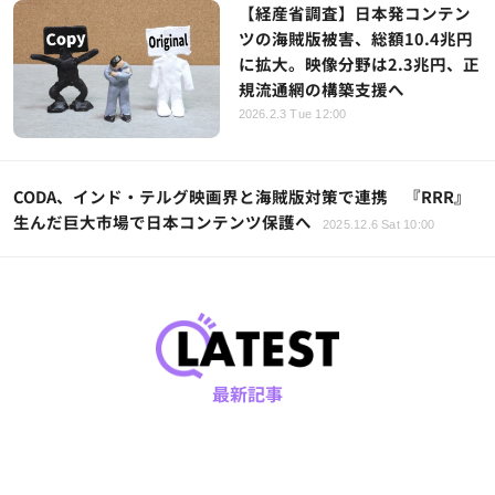
【経産省調査】日本発コンテン
ツの海賊版被害、総額10.4兆円
に拡大。映像分野は2.3兆円、正
規流通網の構築支援へ
2026.2.3 Tue 12:00
CODA、インド・テルグ映画界と海賊版対策で連携 『RRR』
生んだ巨大市場で日本コンテンツ保護へ
2025.12.6 Sat 10:00
最新記事