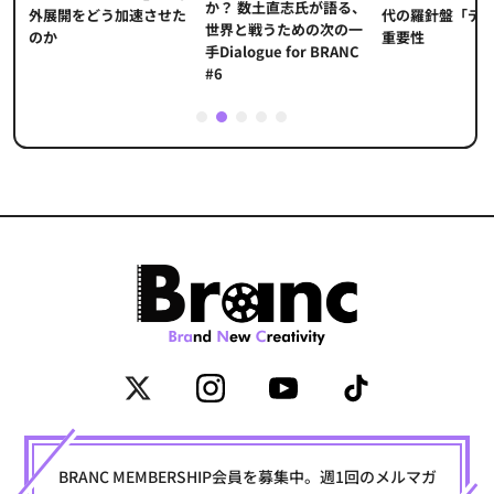
か？ 数土直志氏が語る、
代の羅針盤「デ
ソ
外展開をどう加速させた
世界と戦うための次の一
重要性
のか
手Dialogue for BRANC
#6
1
2
3
4
5
BRANC MEMBERSHIP会員を募集中。週1回のメルマガ