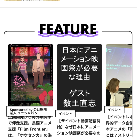
イベント
Sponsored by 公益財団
法人 ユニジャパン
イベント
【イベントレポ
メ
企画開発から海外展開ま
【🎥イベント動画配信開
界的データ企業
適
で伴走支援。長編アニメ
始】なぜ日本にアニメー
本アニメの「真
プ
支援「Film Frontier」
ション映画祭が必要なの
とは？ストリー
に
は、『ホウセンカ』の海