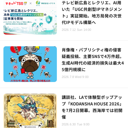
テレビ新広島とレクリエ、AI用
いた「UGC共創型IPマネジメン
ト」実証開始。地方局発の次世
代IPモデル構築へ
2026.7.12 Sun 14:00
肖像権・パブリシティ権の侵害
疑義投稿、主要SNSで4万件超。
生成AI時代の経済的損失は最大4
5億円規模に
2026.7.8 Wed 9:00
講談社、LAで体験型ポップアッ
プ「KODANSHA HOUSE 2026」
を7月2日開幕。西海岸では初開
催
2026.6.30 Tue 9:00