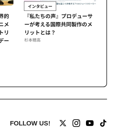
インタビュー
Sponso
ムズ
界的
『私たちの声』プロデューサ
公​​取委
ニメ
ーが考える国際共同製作のメ
に問われ
トリ
リットとは？
意図せぬ
デー
反を未然
杉本穂高
ズのソリ
FOLLOW US!