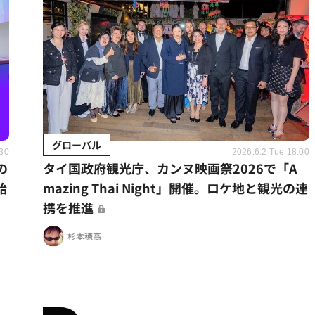
グローバル
:30
2026.6.2 Tue 18:00
の
タイ国政府観光庁、カンヌ映画祭2026で「A
始
mazing Thai Night」開催。ロケ地と観光の連
携を推進
杉本穂高