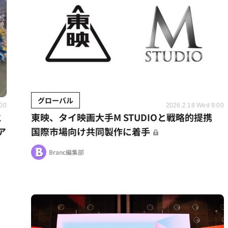
グローバル
:00
2026.2.18 Wed 9:00
と
東映、タイ映画大手M STUDIOと戦略的提携
ア
国際市場向け共同製作に着手
Branc編集部