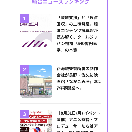
総合ニュースランキング
「政策支援」と「投資
回収」の二律背反。韓
国コンテンツ振興院が
読み解く、クールジャ
パン機構「540億円赤
字」の本質
新海誠監督所属の制作
会社が長野・佐久に映
画館「なかごみ座」202
7年春開業へ。
【8月31日(月) イベント
開催】アニメ監督・プ
ロデューサーたちはア