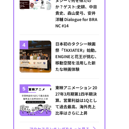
ヌシーで何を得たの
か？ゲスト:史耕、中目
貴史、森山愛弓、安井
洋輔 Dialogue for BRA
NC #14
日本初のタクシー映画
祭「TAXIATER」始動。
ENGINEと花王が挑む、
移動空間を活用した新
たな映画体験
東映アニメーション 20
27年3月期第1四半期決
算。営業利益は1Qとし
て過去最高。海外売上
比率はさらに上昇
アクセスランキングをもっと見る