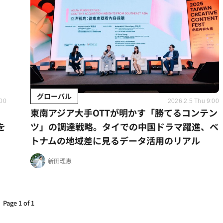
グローバル
:00
2026.2.5 Thu 9:00
円
東南アジア大手OTTが明かす「勝てるコンテン
を
ツ」の調達戦略。タイでの中国ドラマ躍進、ベ
トナムの地域差に見るデータ活用のリアル
新田理恵
Page 1 of 1