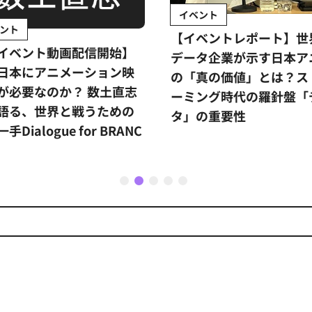
イベント
ント
【イベントレポート】世
イベント動画配信開始】
データ企業が示す日本ア
日本にアニメーション映
の「真の価値」とは？ス
が必要なのか？ 数土直志
ーミング時代の羅針盤「
語る、世界と戦うための
タ」の重要性
手Dialogue for BRANC
1
2
3
4
5