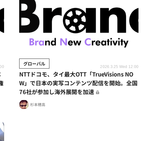
グローバル
:00
2026.3.25 Wed 12:00
ベ
NTTドコモ、タイ最大OTT「TrueVisions NO
権
W」で日本の実写コンテンツ配信を開始。全国
76社が参加し海外展開を加速
杉本穂高