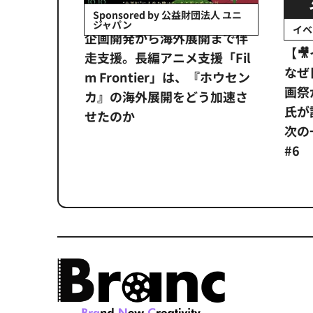
会社日立システ
Sponsored by 公益財団法人 ユニ
ジャパン
イベ
ンタメ業界
企画開発から海外展開まで伴
【
正化」。
走支援。長編アニメ支援「Fil
なぜ
アンス違
m Frontier」は、『ホウセン
画祭
システム
カ』の海外展開をどう加速さ
氏が
せたのか
次の一
#6