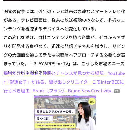
開発の背景には、近年のテレビ端末の急速なスマートテレビ化
がある。テレビ画面は、従来の放送視聴のみならず、多様なコ
ンテンツを視聴するデバイスへと変化している。
この変化を受け、自社コンテンツを持つ企業が、ゼロからアプ
リを開発する負担なく、迅速に発信チャネルを増やし、リビン
グの大画面を通じて新たな視聴層へアプローチする必要性が高
まっていた。「PLAY APPS for TV」は、こうした市場のニーズ
に応える形で開発された。
機材だけじゃない！仲間とチャンスが見つかる場所。YouTube
r「望遠女子」が語る、駆け出しクリエイターこそInter BEEに
行くべき理由 | Branc（ブラン）-Brand New Creativity-
PR