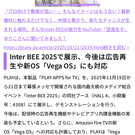
「プロ向けで敷居が高い…」そんなイメージはもう古い！最新
機材に触れるだけでなく、仲間と繋がり、新たなチャンスが生
まれる場所。そんなInter BEEの魅力をYouTuber「望遠女子」
ゆりこさんに聞いてみました！
https://branc.jp/article/2025/10/21/2039.html
続きを読む »
Inter BEE 2025で展示、今後は広告再
生や新OS「Vega OS」にも対応
PLAYは、本製品「PLAY APPS for TV」を、2025年11月19日か
ら21日まで幕張メッセで開催される国内最大級のメディア総合
イベント「Inter BEE 2025」の同社ブース（HALL 4、小間番
号：4308）にて展示し、デモンストレーションを行う。
今後は、配信時の広告再生機能やテレビアプリ内課金機能の実
装も予定しているという。さらに、Amazon Fire TVの新
OS「Vega OS」への対応も計画しており、PLAYは「Vega