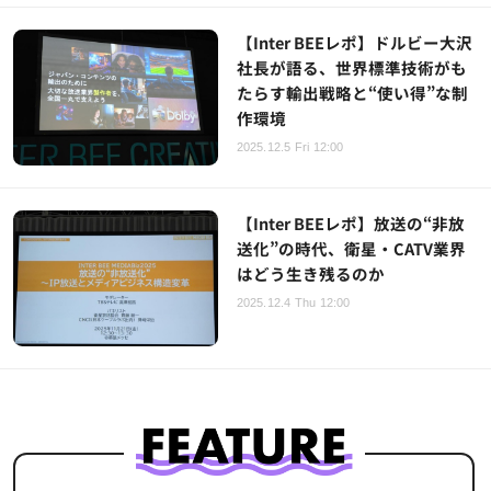
【Inter BEEレポ】ドルビー大沢
社長が語る、世界標準技術がも
たらす輸出戦略と“使い得”な制
作環境
2025.12.5 Fri 12:00
【Inter BEEレポ】放送の“非放
送化”の時代、衛星・CATV業界
はどう生き残るのか
2025.12.4 Thu 12:00