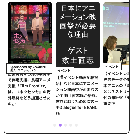
イベント
Sponsored by 公益財団
法人 ユニジャパン
イベント
【イベントレポ
メ
企画開発から海外展開ま
【🎥イベント動画配信開
界的データ企業
適
で伴走支援。長編アニメ
始】なぜ日本にアニメー
本アニメの「真
プ
支援「Film Frontier」
ション映画祭が必要なの
とは？ストリー
に
は、『ホウセンカ』の海
か？ 数土直志氏が語る、
代の羅針盤「デ
ソ
外展開をどう加速させた
世界と戦うための次の一
重要性
のか
手Dialogue for BRANC
#6
1
2
3
4
5