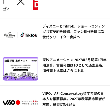
ディズニーとTikTok、ショートコンテン
ツ共有契約を締結。ファン創作を軸に次
世代クリエイター育成へ
東映アニメーション 2027年3月期第1四半
期決算。営業利益は1Qとして過去最高。
海外売上比率はさらに上昇
VIPO、AFI Conservatory留学希望の日
本人を推薦募集。2027年秋学期志願者が
対象、締切は9月24日