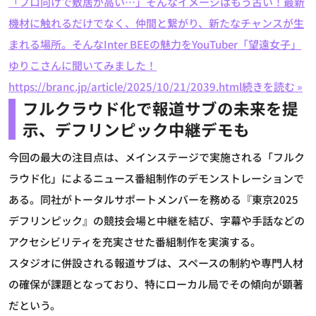
「プロ向けで敷居が高い…」そんなイメージはもう古い！最新
機材に触れるだけでなく、仲間と繋がり、新たなチャンスが生
まれる場所。そんなInter BEEの魅力をYouTuber「望遠女子」
ゆりこさんに聞いてみました！
https://branc.jp/article/2025/10/21/2039.html
続きを読む »
フルクラウド化で報道サブの未来を提
示、デフリンピック中継デモも
今回の最大の注目点は、メインステージで実施される「フルク
ラウド化」によるニュース番組制作のデモンストレーションで
ある。同社がトータルサポートメンバーを務める『東京2025
デフリンピック』の競技会場と中継を結び、字幕や手話などの
アクセシビリティを充実させた番組制作を実演する。
スタジオに併設される報道サブは、スペースの制約や専門人材
の確保が課題となっており、特にローカル局でその傾向が顕著
だという。