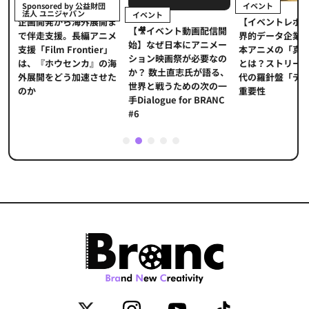
イベント
Sponsored by 公益財団
法人 ユニジャパン
イベント
【イベントレポ
メ
企画開発から海外展開ま
【🎥イベント動画配信開
界的データ企業
適
で伴走支援。長編アニメ
始】なぜ日本にアニメー
本アニメの「真
プ
支援「Film Frontier」
ション映画祭が必要なの
とは？ストリー
に
は、『ホウセンカ』の海
か？ 数土直志氏が語る、
代の羅針盤「デ
ソ
外展開をどう加速させた
世界と戦うための次の一
重要性
のか
手Dialogue for BRANC
#6
1
2
3
4
5