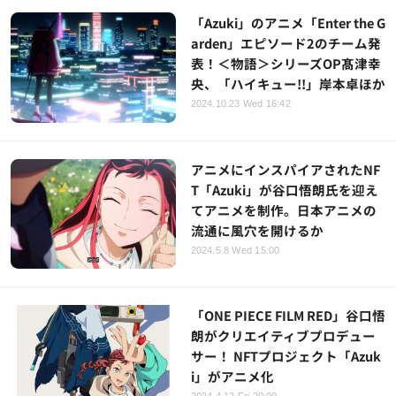
「Azuki」のアニメ「Enter the G
arden」エピソード2のチーム発
表！＜物語＞シリーズOP髙津幸
央、「ハイキュー!!」岸本卓ほか
2024.10.23 Wed 16:42
アニメにインスパイアされたNF
T「Azuki」が谷口悟朗氏を迎え
てアニメを制作。日本アニメの
流通に風穴を開けるか
2024.5.8 Wed 15:00
「ONE PIECE FILM RED」谷口悟
朗がクリエイティブプロデュー
サー！ NFTプロジェクト「Azuk
i」がアニメ化