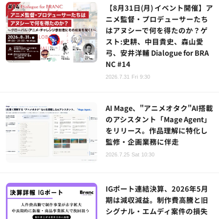
【8月31日(月) イベント開催】ア
ニメ監督・プロデューサーたち
はアヌシーで何を得たのか？ゲ
スト:史耕、中目貴史、森山愛
弓、安井洋輔 Dialogue for BRA
NC #14
2026.7.31 Fri 9:30
AI Mage、"アニメオタク"AI搭載
のアシスタント「Mage Agent」
をリリース。作品理解に特化し
監修・企画業務に伴走
2026.7.25 Sat 10:30
IGポート連結決算、2026年5月
期は減収減益。制作費高騰と旧
シグナル・エムディ案件の損失