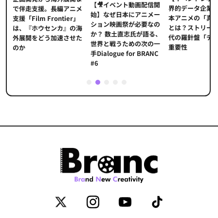
【🎥イベント動画配信開
界的データ企業
適
で伴走支援。長編アニメ
始】なぜ日本にアニメー
本アニメの「真
プ
支援「Film Frontier」
ション映画祭が必要なの
とは？ストリー
に
は、『ホウセンカ』の海
か？ 数土直志氏が語る、
代の羅針盤「デ
ソ
外展開をどう加速させた
世界と戦うための次の一
重要性
のか
手Dialogue for BRANC
#6
1
2
3
4
5