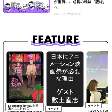
が重荷に、成長の軸は「版権」
へ
2026.7.22 Wed 12:00
イベント
Sponsored by 公益財団
法人 ユニジャパン
イベント
【イベントレポ
メ
企画開発から海外展開ま