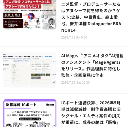
ニメ監督・プロデューサーたち
はアヌシーで何を得たのか？ゲ
スト:史耕、中目貴史、森山愛
弓、安井洋輔 Dialogue for BRA
NC #14
2026.7.31 Fri 9:30
AI Mage、"アニメオタク"AI搭載
のアシスタント「Mage Agent」
をリリース。作品理解に特化し
監修・企画業務に伴走
2026.7.25 Sat 10:30
IGポート連結決算、2026年5月
期は減収減益。制作費高騰と旧
シグナル・エムディ案件の損失
が重荷に、成長の軸は「版権」