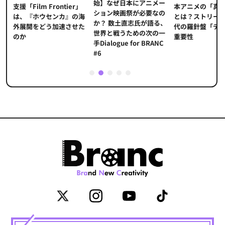
始】なぜ日本にアニメー
本アニメの「真
プ
支援「Film Frontier」
ション映画祭が必要なの
とは？ストリー
に
は、『ホウセンカ』の海
か？ 数土直志氏が語る、
代の羅針盤「デ
ソ
外展開をどう加速させた
世界と戦うための次の一
重要性
のか
手Dialogue for BRANC
#6
1
2
3
4
5