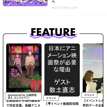
へ
2026.7.22 Wed 12:00
イベント
Sponsored by 公益財団
法人 ユニジャパン
イベント
【イベントレポ
メ
企画開発から海外展開ま
【🎥イベント動画配信開
界的データ企業
適
で伴走支援。長編アニメ