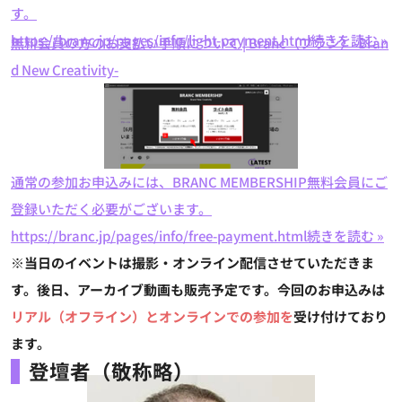
す。
https://branc.jp/pages/info/light-payment.html
続きを読む »
無料会員の方のお支払い手順について | Branc（ブラン）-Bran
d New Creativity-
通常の参加お申込みには、BRANC MEMBERSHIP無料会員にご
登録いただく必要がございます。
https://branc.jp/pages/info/free-payment.html
続きを読む »
※当日のイベントは撮影・オンライン配信させていただきま
す。後日、アーカイブ動画も販売予定です。今回のお申込みは
リアル（オフライン）とオンラインでの参加を
受け付けており
ます。
登壇者（敬称略）