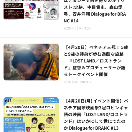
はアヌシーで何を得たのか？ゲ
スト:史耕、中目貴史、森山愛
弓、安井洋輔 Dialogue for BRA
NC #14
2026.7.31 Fri 9:30
【4月20日】ベネチア三冠！ 5歳
と9歳の姉弟が歩む過酷な旅路─
─『LOST LAND／ロストラン
ド』監督＆プロデューサーが語
るトークイベント開催
2026.4.16 Thu 9:58
【4月20日(月) イベント開催】ベ
ネチア国際映画祭3冠ロヒンギャ
語の映画『LOST LAND/ロストラ
ンド』はいかにして世にでたの
か Dialogue for BRANC #13