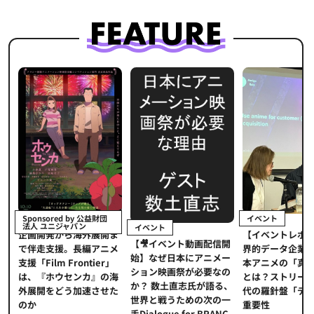
イベント
Sponsored by 公益財団
法人 ユニジャパン
イベント
【イベントレポ
メ
企画開発から海外展開ま
【🎥イベント動画配信開
界的データ企業
適
で伴走支援。長編アニメ
始】なぜ日本にアニメー
本アニメの「真
プ
支援「Film Frontier」
ション映画祭が必要なの
とは？ストリー
に
は、『ホウセンカ』の海
か？ 数土直志氏が語る、
代の羅針盤「デ
ソ
外展開をどう加速させた
世界と戦うための次の一
重要性
のか
手Dialogue for BRANC