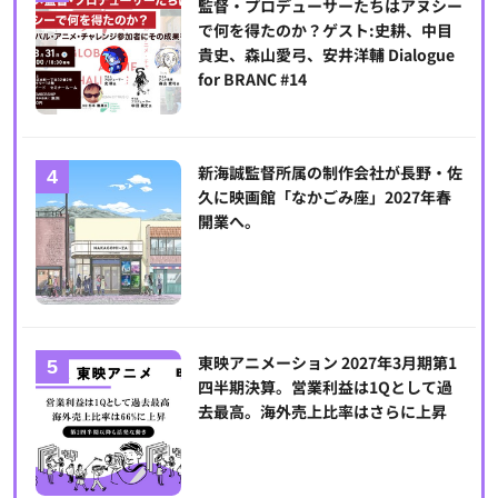
監督・プロデューサーたちはアヌシー
で何を得たのか？ゲスト:史耕、中目
貴史、森山愛弓、安井洋輔 Dialogue
for BRANC #14
新海誠監督所属の制作会社が長野・佐
久に映画館「なかごみ座」2027年春
開業へ。
東映アニメーション 2027年3月期第1
四半期決算。営業利益は1Qとして過
去最高。海外売上比率はさらに上昇