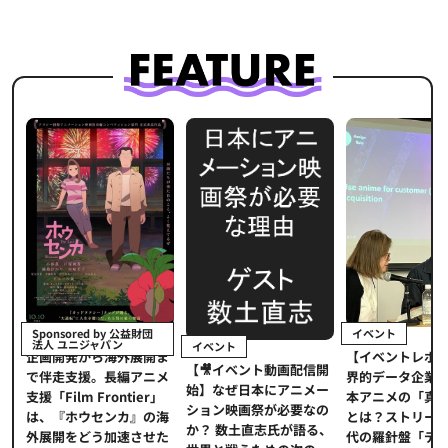
イベント
Sponsored by 公益財団
法人 ユニジャパン
イベント
【イベントレポ
メ
企画開発から海外展開ま
【🎥イベント動画配信開
界的データ企業
適
で伴走支援。長編アニメ
始】なぜ日本にアニメー
本アニメの「真
プ
支援「Film Frontier」
ション映画祭が必要なの
とは？ストリー
に
は、『ホウセンカ』の海
か？ 数土直志氏が語る、
代の羅針盤「デ
ソ
外展開をどう加速させた