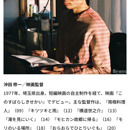
沖田 修一／映画監督
1977年、埼玉県出身。短編映画の自主制作を経て、映画『こ
のすばらしきせかい』でデビュー。主な監督作は、『南極料理
人』（09）『キツツキと雨』（12）『横道世之介』（13）
『滝を見にいく』（14）『モヒカン故郷に帰る』（16）『モ
リのいる場所』（18）『おらおらでひとりいぐも』（20）