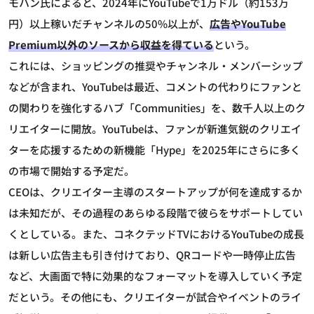
モハン氏によると、2024年にYouTubeで1万ドル（約153万
円）以上稼いだチャンネルの50%以上が、
広告やYouTube
Premium以外のソースから収益を得ている
という。
これには、ショッピングの推奨やチャンネル・メンバーシップ
などが含まれ、YouTubeは最近、コメントの代わりにファンと
の関わりを強化するハブ「Communities」を、数千人以上のク
リエイターに開放。YouTubeは、ファンが新進気鋭のクリエイ
ターを応援するための新機能「Hype」を2025年にさらに多く
の市場で開始する予定だ。
CEOは、クリエイター主導のスタートアップが何を達成するか
は未知だが、その過程のあらゆる段階で彼らをサポートしてい
くとしている。また、コネクテッドTVにおけるYouTubeの成長
は新しい広告主も引き付けており、QRコードや一時停止広告
など、大画面で特に効果的なフォーマットを導入していく予定
だという。その他にも、クリエイターが試合やイベントのライ