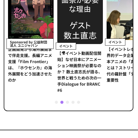
イベント
Sponsored by 公益財団
法人 ユニジャパン
イベント
【イベントレポ
メ
企画開発から海外展開ま
【🎥イベント動画配信開
界的データ企業
適
で伴走支援。長編アニメ
始】なぜ日本にアニメー
本アニメの「真
プ
支援「Film Frontier」
ション映画祭が必要なの
とは？ストリー
に
は、『ホウセンカ』の海
か？ 数土直志氏が語る、
代の羅針盤「デ
ソ
外展開をどう加速させた
世界と戦うための次の一
重要性
のか
手Dialogue for BRANC
#6
1
2
3
4
5