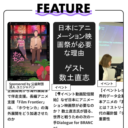
イベント
Sponsored by 公益財団
法人 ユニジャパン
イベント
【イベントレポ
メ
企画開発から海外展開ま
【🎥イベント動画配信開
界的データ企業
適
で伴走支援。長編アニメ
始】なぜ日本にアニメー
本アニメの「真
プ
支援「Film Frontier」
ション映画祭が必要なの
とは？ストリー
に
は、『ホウセンカ』の海
か？ 数土直志氏が語る、
代の羅針盤「デ
ソ
外展開をどう加速させた
世界と戦うための次の一
重要性
のか
手Dialogue for BRANC