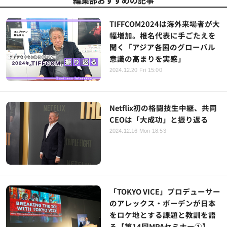
編集部おすすめの記事
TIFFCOM2024は海外来場者が大
幅増加。椎名代表に手ごたえを
聞く「アジア各国のグローバル
意識の高まりを実感」
2024.12.20 Fri 15:00
Netflix初の格闘技生中継、共同
CEOは「大成功」と振り返る
2024.12.16 Mon 18:53
「TOKYO VICE」プロデューサー
のアレックス・ボーデンが日本
をロケ地とする課題と教訓を語
る【第14回MPAセミナー①】