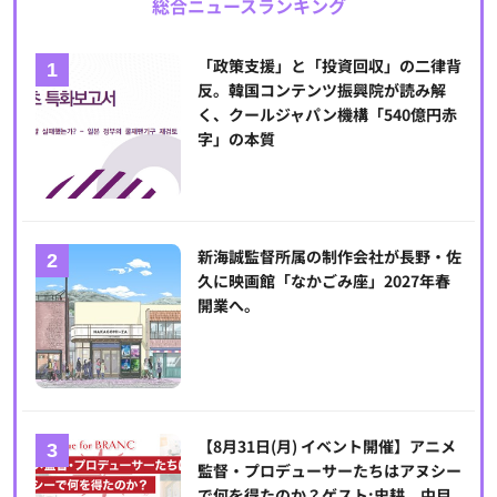
総合ニュースランキング
「政策支援」と「投資回収」の二律背
反。韓国コンテンツ振興院が読み解
く、クールジャパン機構「540億円赤
字」の本質
新海誠監督所属の制作会社が長野・佐
久に映画館「なかごみ座」2027年春
開業へ。
【8月31日(月) イベント開催】アニメ
監督・プロデューサーたちはアヌシー
で何を得たのか？ゲスト:史耕、中目